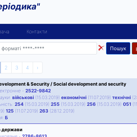
еріодика"
вача
Контакти
Пошук
2
3
4
›
evelopment & Security / Social development and security
ектронне
-
2522-9842
ауки:
військові
(15.03.2019)
економічні
(11.07.2019)
технічні
(2
нiсть:
254
(15.03.2019)
255
(15.03.2019)
256
(15.03.2019)
051
(1
19)
125
(11.07.2019)
263
(28.12.2019)
iя:
Б
а держави
уковане
-
2786-8613