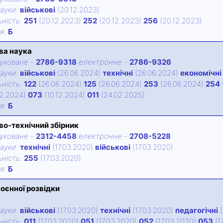
ауки:
військові
(20.12.2023)
нiсть:
251
(20.12.2023)
252
(20.12.2023)
256
(20.12.2023)
iя:
Б
ва наука
уковане
-
2786-9318
електронне
-
2786-9326
ауки:
військові
(26.06.2024)
технічні
(26.06.2024)
економічні
нiсть:
122
(26.06.2024)
125
(26.06.2024)
253
(26.06.2024)
254
12.2024)
073
(10.12.2024)
011
(24.02.2025)
iя:
Б
во-технічний збірник
уковане
-
2312-4458
електронне
-
2708-5228
ауки:
технічні
(17.03.2020)
військові
(17.03.2020)
нiсть:
255
(17.03.2020)
iя:
Б
воєнної розвідки
ауки:
військові
(17.03.2020)
технічні
(17.03.2020)
педагогічні
(
нiсть:
011
(17.03.2020)
051
(17.03.2020)
052
(17.03.2020)
053
(1