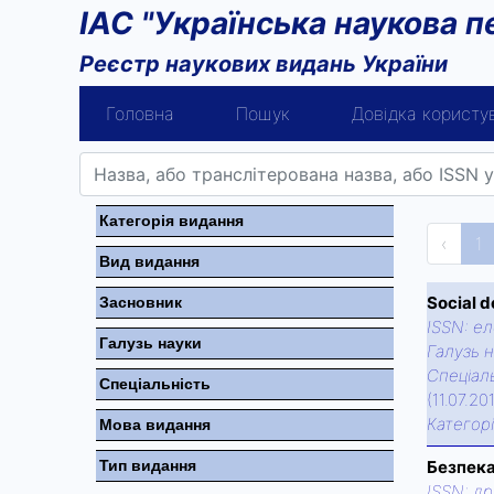
ІАС "Українська наукова п
Реєстр наукових видань України
Головна
Пошук
Довідка користу
Категорiя видання
‹
1
Вид видання
Social d
Засновник
ISSN:
ел
Галузь науки
Галузь н
Спецiаль
Спецiальнiсть
(11.07.20
Категор
Мова видання
Тип видання
Безпек
ISSN:
др