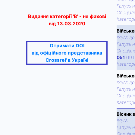
Галузь н
Спецiаль
Видання категорії 'В' - не фахові
Категор
від 13.03.2020
Військо
ISSN:
др
Галузь н
Отримати DOI
Спецiаль
від офіційного представника
051
(10.
Crossref в Україні
Категор
Військо
ISSN:
др
Галузь н
Спецiаль
Категор
Вісник 
ISSN:
Галузь н
Спецiаль