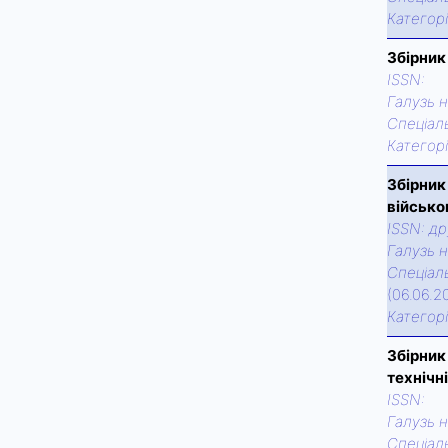
Категор
Збірник
ISSN:
Галузь н
Спецiаль
Категор
Збірник
військо
ISSN:
др
Галузь н
Спецiаль
(06.06.2
Категор
Збірник
технічн
ISSN:
Галузь н
Спецiаль