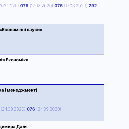
7.03.2020)
075
(17.03.2020)
076
(17.03.2020)
292
 «Економічні науки»
рія Економіка
ка і менеджмент)
(24.09.2020)
076
(24.09.2020)
одимира Даля