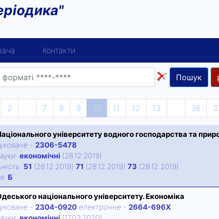
еріодика"
вача
Контакти
Пошук
2
...
7
8
9
10
11
12
13
...
36
3
Національного університету водного господарства та приро
уковане
-
2306-5478
ауки:
економічні
(28.12.2019)
нiсть:
51
(28.12.2019)
71
(28.12.2019)
73
(28.12.2019)
iя:
Б
Одеського національного університету. Економіка
уковане
-
2304-0920
електронне
-
2664-696X
ауки:
економічні
(17.03.2020)