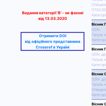
Спецiаль
(17.03.2
Видання категорії 'В' - не фахові
Категор
від 13.03.2020
Вісник 
ISSN:
Галузь н
Отримати DOI
Категор
від офіційного представника
Crossref в Україні
Вісник 
ISSN:
др
Галузь н
Категор
Вісник 
ISSN:
др
Галузь н
Спецiаль
Категор
Вісник 