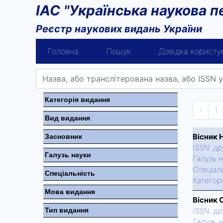
ІАС "Українська наукова п
Реєстр наукових видань України
Головна
Пошук
Довідка користу
Категорiя видання
‹
1
Вид видання
Вісник 
Засновник
ISSN:
др
Галузь науки
Галузь н
Спецiаль
Спецiальнiсть
Категор
Мова видання
Вісник 
Тип видання
ISSN:
др
Галузь н