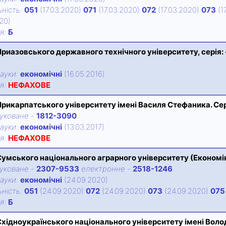
нiсть:
051
(17.03.2020)
071
(17.03.2020)
072
(17.03.2020)
073
(1
020)
iя:
Б
Приазовського державного технічного університету, серія:
ауки:
економічні
(16.05.2016)
iя:
НЕФАХОВЕ
Прикарпатського університету імені Василя Стефаника. Се
уковане
-
1812-3090
ауки:
економічні
(13.03.2017)
iя:
НЕФАХОВЕ
Сумського національного аграрного університету (Економі
уковане
-
2307-9533
електронне
-
2518-1246
ауки:
економічні
(24.09.2020)
нiсть:
051
(24.09.2020)
072
(24.09.2020)
073
(24.09.2020)
075
iя:
Б
Східноукраїнського національного університету імені Вол