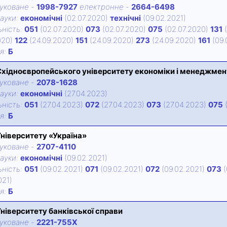
уковане
-
1998-7927
електронне
-
2664-6498
ауки:
економічні
(02.07.2020)
технічні
(09.02.2021)
нiсть:
051
(02.07.2020)
073
(02.07.2020)
075
(02.07.2020)
131
(
020)
122
(24.09.2020)
151
(24.09.2020)
273
(24.09.2020)
161
(09.
iя:
Б
Східноєвропейського університету економіки і менеджмен
уковане
-
2078-1628
ауки:
економічні
(27.04.2023)
нiсть:
051
(27.04.2023)
072
(27.04.2023)
073
(27.04.2023)
075
(
iя:
Б
Університету «Україна»
уковане
-
2707-4110
ауки:
економічні
(09.02.2021)
нiсть:
051
(09.02.2021)
071
(09.02.2021)
072
(09.02.2021)
073
(
021)
iя:
Б
Університету банківської справи
уковане
-
2221-755X