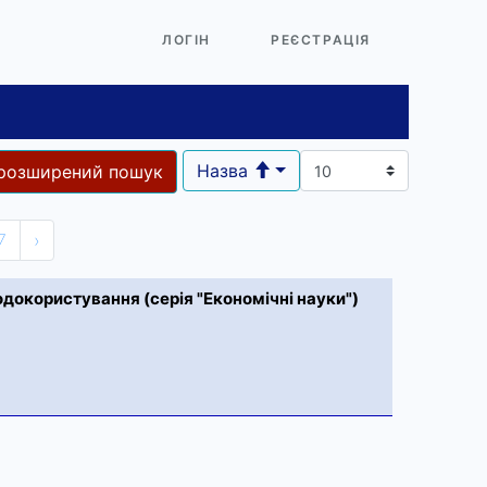
ЛОГІН
РЕЄСТРАЦІЯ
Назва
розширений пошук
7
›
докористування (серія "Економічні науки")