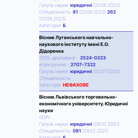
Галузь науки:
юридичні
(20.06.2023)
Спецiальнiсть:
81
(20.06.2023)
262
(20.06.2023)
Категорiя:
Б
Вісник Луганського навчально-
наукового інституту імені Е.О.
Дідоренка
ISSN:
друковане
-
2524-0323
електронне
-
2707-7322
Галузь науки:
юридичні
(02.07.2020)
Спецiальнiсть:
Категорiя:
НЕФАХОВЕ
Вісник Львівського торговельно-
економічного університету. Юридичні
науки
ISSN:
Галузь науки:
юридичні
(09.02.2021)
Спецiальнiсть:
081
(09.02.2021)
Категорiя:
Б