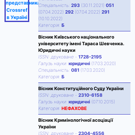
представника
Спецiальнiсть:
293
(30.11.2021)
051
Crossref
(07.04.2022)
292
(07.04.2022)
291
в Україні
(10.10.2022)
Категорiя:
Б
Вісник Київського національного
університету імені Тараса Шевченка.
Юридичні науки
ISSN:
друковане
-
1728-2195
Галузь науки:
юридичні
(17.03.2020)
Спецiальнiсть:
081
(17.03.2020)
Категорiя:
Б
Вісник Конституційного Суду України
ISSN:
друковане
-
2310-6158
Галузь науки:
юридичні
(07.10.2015)
Категорiя:
НЕФАХОВЕ
Вісник Кримінологічної асоціації
України
ISSN:
друковане
-
2304-4556