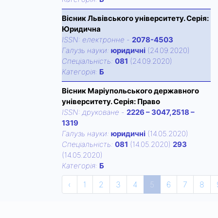
Вісник Львівського університету. Серія:
Юридична
ISSN:
електронне
-
2078-4503
Галузь науки:
юридичні
(24.09.2020)
Спецiальнiсть:
081
(24.09.2020)
Категорiя:
Б
Вісник Маріупольського державного
університету. Серія: Право
ISSN:
друковане
-
2226 – 3047,2518 –
1319
Галузь науки:
юридичні
(14.05.2020)
Спецiальнiсть:
081
(14.05.2020)
293
(14.05.2020)
Категорiя:
Б
‹
1
2
3
4
5
6
7
8