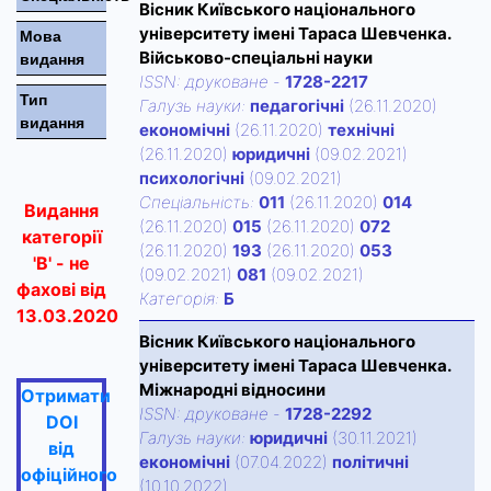
Вісник Київського національного
університету імені Тараса Шевченка.
Мова
Військово-спеціальні науки
видання
ISSN:
друковане
-
1728-2217
Тип
Галузь науки:
педагогічні
(26.11.2020)
видання
економічні
(26.11.2020)
технічні
(26.11.2020)
юридичні
(09.02.2021)
психологічні
(09.02.2021)
Спецiальнiсть:
011
(26.11.2020)
014
Видання
(26.11.2020)
015
(26.11.2020)
072
категорії
(26.11.2020)
193
(26.11.2020)
053
'В' - не
(09.02.2021)
081
(09.02.2021)
фахові від
Категорiя:
Б
13.03.2020
Вісник Київського національного
університету імені Тараса Шевченка.
Міжнародні відносини
Отримати
ISSN:
друковане
-
1728-2292
DOI
Галузь науки:
юридичні
(30.11.2021)
від
економічні
(07.04.2022)
політичні
офіційного
(10.10.2022)