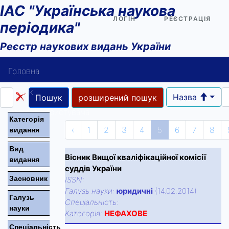
ІАС "Українська наукова
ЛОГІН
РЕЄСТРАЦІЯ
періодика"
Реєстр наукових видань України
Головна
Пошук
Назва
Пошук
розширений пошук
Довідка користувача
Категорiя
‹
1
2
3
4
5
6
7
8
видання
Контакти
Вид
Вісник Вищої кваліфікаційної комісії
видання
суддів України
Засновник
ISSN:
Галузь науки:
юридичні
(14.02.2014)
Галузь
Спецiальнiсть:
науки
Категорiя:
НЕФАХОВЕ
Спецiальнiсть