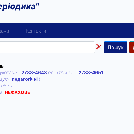
еріодика"
вача
Контакти
Пошук
нь
уковане
-
2788-4643
електронне
-
2788-4651
ауки:
педагогічні
()
нiсть:
iя:
НЕФАХОВЕ