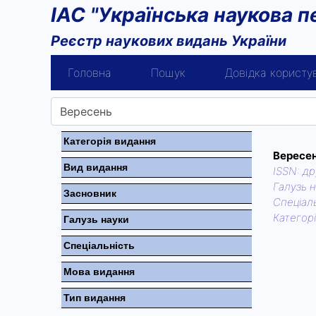
ІАС "Українська наукова п
Реєстр наукових видань України
Головна
Пошук
Довідка користу
Категорiя видання
Вересе
Вид видання
ISSN:
др
Галузь н
Засновник
Спецiаль
Категор
Галузь науки
Спецiальнiсть
Мова видання
Тип видання