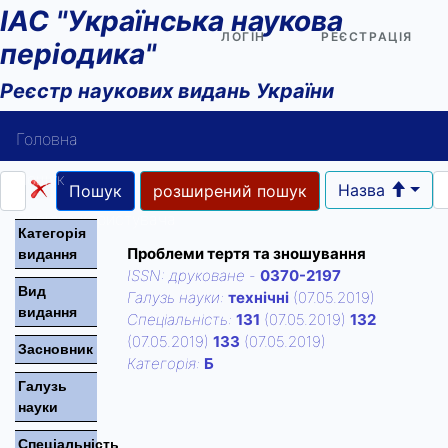
ІАС "Українська наукова
ЛОГІН
РЕЄСТРАЦІЯ
періодика"
Реєстр наукових видань України
Головна
Пошук
Назва
Пошук
розширений пошук
Довідка користувача
Категорiя
Проблеми тертя та зношування
видання
Контакти
ISSN:
друковане
-
0370-2197
Вид
Галузь науки:
технічні
(07.05.2019)
видання
Спецiальнiсть:
131
(07.05.2019)
132
(07.05.2019)
133
(07.05.2019)
Засновник
Категорiя:
Б
Галузь
науки
Спецiальнiсть