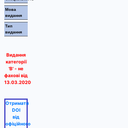
Мова
видання
Тип
видання
Видання
категорії
'В' - не
фахові від
13.03.2020
Отримати
DOI
від
офіційного