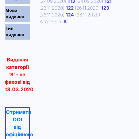
(24.09.2020)
113
(24.09.2020)
121
(26.11.2020)
122
(26.11.2020)
123
Мова
(26.11.2020)
124
(26.11.2020)
видання
Категорiя:
А
Тип
видання
Видання
категорії
'В' - не
фахові від
13.03.2020
Отримати
DOI
від
офіційного