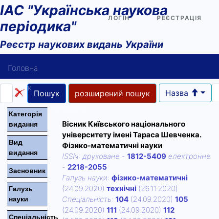
ІАС "Українська наукова
ЛОГІН
РЕЄСТРАЦІЯ
періодика"
Реєстр наукових видань України
Головна
Пошук
Назва
Пошук
розширений пошук
Довідка користувача
Категорiя
Вісник Київського національного
видання
Контакти
університету імені Тараса Шевченка.
Вид
Фізико-математичні науки
видання
ISSN:
друковане
-
1812-5409
електронне
-
2218-2055
Засновник
Галузь науки:
фізико-математичні
(24.09.2020)
технічні
(26.11.2020)
Галузь
Спецiальнiсть:
104
(24.09.2020)
105
науки
(24.09.2020)
111
(24.09.2020)
112
Спецiальнiсть