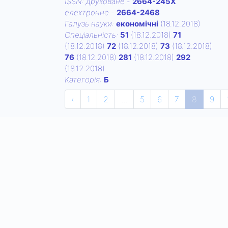
ISSN:
друковане
-
2664-245Х
електронне
-
2664-2468
Галузь науки:
економічні
(18.12.2018)
Спецiальнiсть:
51
(18.12.2018)
71
(18.12.2018)
72
(18.12.2018)
73
(18.12.2018)
76
(18.12.2018)
281
(18.12.2018)
292
(18.12.2018)
Категорiя:
Б
‹
1
2
...
5
6
7
8
9