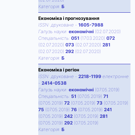
Категорiя:
Б
Економіка і прогнозування
ISSN:
друковане
-
1605-7988
Галузь науки:
економічні
(02.07.2020)
Спецiальнiсть:
051
(17.03.2020)
072
(02.07.2020)
073
(02.07.2020)
281
(02.07.2020)
292
(02.07.2020)
Категорiя:
Б
Економіка і регіон
ISSN:
друковане
-
2218-1199
електронне
-
2414-0538
Галузь науки:
економічні
(07.05.2019)
Спецiальнiсть:
51
(07.05.2019)
71
(07.05.2019)
72
(07.05.2019)
73
(07.05.2019)
75
(07.05.2019)
76
(07.05.2019)
241
(07.05.2019)
242
(07.05.2019)
281
(07.05.2019)
292
(07.05.2019)
Категорiя:
Б