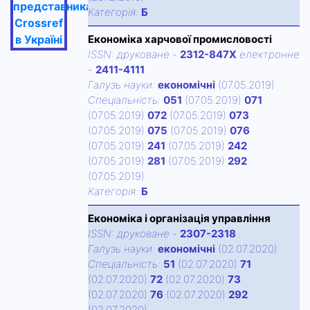
представника
Категорiя:
Б
Crossref
в Україні
Економіка харчової промисловості
ISSN:
друковане
-
2312-847X
електронне
-
2411-4111
Галузь науки:
економічні
(07.05.2019)
Спецiальнiсть:
051
(07.05.2019)
071
(07.05.2019)
072
(07.05.2019)
073
(07.05.2019)
075
(07.05.2019)
076
(07.05.2019)
241
(07.05.2019)
242
(07.05.2019)
281
(07.05.2019)
292
(07.05.2019)
Категорiя:
Б
Економіка і організація управління
ISSN:
друковане
-
2307-2318
Галузь науки:
економічні
(02.07.2020)
Спецiальнiсть:
51
(02.07.2020)
71
(02.07.2020)
72
(02.07.2020)
73
(02.07.2020)
76
(02.07.2020)
292
(02.07.2020)