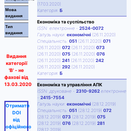
(17.03.2020)
Мова
Категорiя:
Б
видання
Економіка та суспільство
Тип
ISSN:
електронне
-
2524-0072
видання
Галузь науки:
економічні
(26.11.2020)
Спецiальнiсть:
051
(26.11.2020)
071
(26.11.2020)
072
(26.11.2020)
073
(26.11.2020)
075
(26.11.2020)
076
Видання
(26.11.2020)
241
(26.11.2020)
242
категорії
(26.11.2020)
292
(26.11.2020)
'В' - не
Категорiя:
Б
фахові від
13.03.2020
Економіка та управління АПК
ISSN:
друковане
-
2310-9262
електронне
-
2415-7554
Галузь науки:
економічні
(28.12.2019)
Отримати
Спецiальнiсть:
051
(28.12.2019)
072
DOI
(28.12.2019)
073
(28.12.2019)
075
від
(28.12.2019)
076
(28.12.2019)
281
офіційного
(28.12.2019)