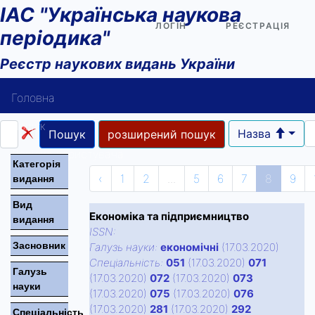
ІАС "Українська наукова
ЛОГІН
РЕЄСТРАЦІЯ
періодика"
Реєстр наукових видань України
Головна
Пошук
Назва
Пошук
розширений пошук
Довідка користувача
Категорiя
‹
1
2
...
5
6
7
8
9
видання
Контакти
Вид
Економіка та підприємництво
видання
ISSN:
Засновник
Галузь науки:
економічні
(17.03.2020)
Спецiальнiсть:
051
(17.03.2020)
071
Галузь
(17.03.2020)
072
(17.03.2020)
073
науки
(17.03.2020)
075
(17.03.2020)
076
(17.03.2020)
281
(17.03.2020)
292
Спецiальнiсть