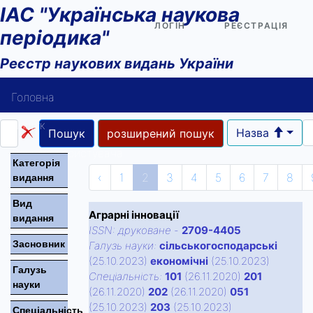
ІАС "Українська наукова
ЛОГІН
РЕЄСТРАЦІЯ
періодика"
Реєстр наукових видань України
Головна
Пошук
Назва
Пошук
розширений пошук
Довідка користувача
Категорiя
‹
1
2
3
4
5
6
7
8
видання
Контакти
Вид
Аграрні інновації
видання
ISSN:
друковане
-
2709-4405
Засновник
Галузь науки:
сільськогосподарські
(25.10.2023)
економічні
(25.10.2023)
Галузь
Спецiальнiсть:
101
(26.11.2020)
201
науки
(26.11.2020)
202
(26.11.2020)
051
(25.10.2023)
203
(25.10.2023)
Спецiальнiсть