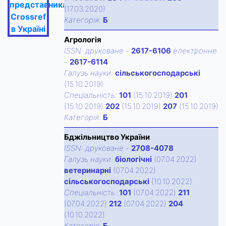
представника
(17.03.2020)
Crossref
Категорiя:
Б
в Україні
Агрологія
ISSN:
друковане
-
2617-6106
електронне
-
2617-6114
Галузь науки:
сільськогосподарські
(15.10.2019)
Спецiальнiсть:
101
(15.10.2019)
201
(15.10.2019)
202
(15.10.2019)
207
(15.10.2019)
Категорiя:
Б
Бджільництво України
ISSN:
друковане
-
2708-4078
Галузь науки:
біологічні
(07.04.2022)
ветеринарні
(07.04.2022)
сільськогосподарські
(10.10.2022)
Спецiальнiсть:
101
(07.04.2022)
211
(07.04.2022)
212
(07.04.2022)
204
(10.10.2022)
Категорiя:
Б