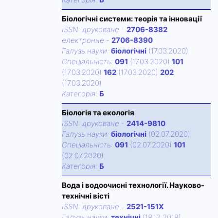
Біологічні системи: теорія та інновації
ISSN:
друковане
-
2706-8382
електронне
-
2706-8390
Галузь науки:
біологічні
(17.03.2020)
Спецiальнiсть:
091
(17.03.2020)
101
(17.03.2020)
162
(17.03.2020)
202
(17.03.2020)
Категорiя:
Б
Біологія та екологія
ISSN:
друковане
-
2414-9810
Галузь науки:
біологічні
(02.07.2020)
Спецiальнiсть:
091
(02.07.2020)
101
(02.07.2020)
Категорiя:
Б
Вода і водоочисні технології. Науково-
технічні вісті
ISSN:
друковане
-
2521-151X
Галузь науки:
технічні
(18.12.2018)