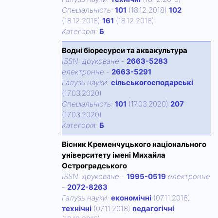
Спецiальнiсть:
101
(18.12.2018)
102
(18.12.2018)
161
(18.12.2018)
Категорiя:
Б
Водні біоресурси та аквакультура
ISSN:
друковане
-
2663-5283
електронне
-
2663-5291
Галузь науки:
сільськогосподарські
(17.03.2020)
Спецiальнiсть:
101
(17.03.2020)
207
(17.03.2020)
Категорiя:
Б
Вісник Кременчуцького національного
університету імені Михайла
Остроградського
ISSN:
друковане
-
1995-0519
електронне
-
2072-8263
Галузь науки:
економічні
(07.11.2018)
технічні
(07.11.2018)
педагогічні