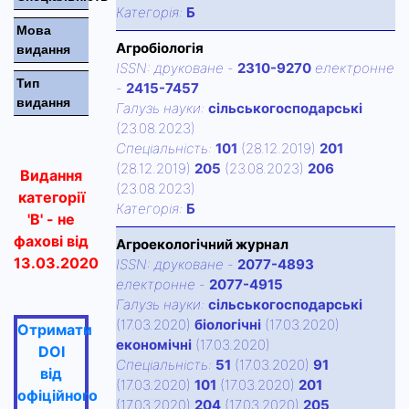
Категорiя:
Б
Мова
Агробіологія
видання
ISSN:
друковане
-
2310-9270
електронне
Тип
-
2415-7457
видання
Галузь науки:
сільськогосподарські
(23.08.2023)
Спецiальнiсть:
101
(28.12.2019)
201
(28.12.2019)
205
(23.08.2023)
206
Видання
(23.08.2023)
категорії
Категорiя:
Б
'В' - не
фахові від
Агроекологічний журнал
13.03.2020
ISSN:
друковане
-
2077-4893
електронне
-
2077-4915
Галузь науки:
сільськогосподарські
(17.03.2020)
біологічні
(17.03.2020)
Отримати
економічні
(17.03.2020)
DOI
Спецiальнiсть:
51
(17.03.2020)
91
від
(17.03.2020)
101
(17.03.2020)
201
офіційного
(17.03.2020)
204
(17.03.2020)
205