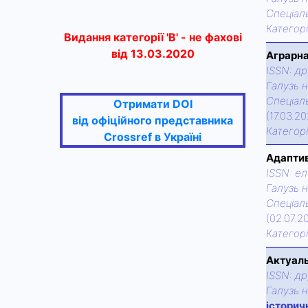
Спецiаль
Категор
Видання категорії 'В' - не фахові
від 13.03.2020
Аграрна
ISSN:
др
Галузь н
Спецiаль
Отримати DOI
(17.03.2
від офіційного представника
Категор
Crossref в Україні
Адаптив
ISSN:
ел
Галузь н
Спецiаль
(02.07.2
Категор
Актуаль
ISSN:
др
Галузь н
історич