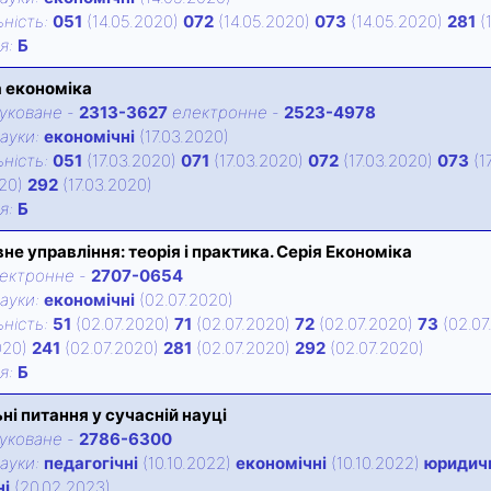
нiсть:
051
(14.05.2020)
072
(14.05.2020)
073
(14.05.2020)
281
(
iя:
Б
 економіка
уковане
-
2313-3627
електронне
-
2523-4978
ауки:
економічні
(17.03.2020)
нiсть:
051
(17.03.2020)
071
(17.03.2020)
072
(17.03.2020)
073
(1
020)
292
(17.03.2020)
iя:
Б
не управління: теорія і практика. Серія Економіка
ектронне
-
2707-0654
ауки:
економічні
(02.07.2020)
нiсть:
51
(02.07.2020)
71
(02.07.2020)
72
(02.07.2020)
73
(02.07
020)
241
(02.07.2020)
281
(02.07.2020)
292
(02.07.2020)
iя:
Б
ні питання у сучасній науці
уковане
-
2786-6300
ауки:
педагогічні
(10.10.2022)
економічні
(10.10.2022)
юридич
ні
(20.02.2023)