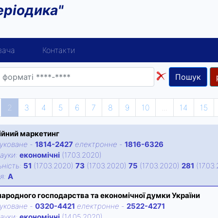
еріодика"
вача
Контакти
Пошук
2
3
4
5
6
7
8
9
10
...
14
15
ійний маркетинг
уковане
-
1814-2427
електронне
-
1816-6326
ауки:
економічні
(17.03.2020)
нiсть:
51
(17.03.2020)
73
(17.03.2020)
75
(17.03.2020)
281
(17.03
iя:
А
 народного господарства та економічної думки України
уковане
-
0320-4421
електронне
-
2522-4271
ауки:
економічні
(14.05.2020)