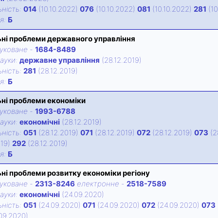
нiсть:
014
(10.10.2022)
076
(10.10.2022)
081
(10.10.2022)
281
(10
iя:
Б
ні проблеми державного управління
уковане
-
1684-8489
ауки:
державне управління
(28.12.2019)
нiсть:
281
(28.12.2019)
iя:
Б
ні проблеми економіки
уковане
-
1993-6788
ауки:
економічні
(28.12.2019)
нiсть:
051
(28.12.2019)
071
(28.12.2019)
072
(28.12.2019)
073
(2
019)
292
(28.12.2019)
iя:
Б
ні проблеми розвитку економіки регіону
уковане
-
2313-8246
електронне
-
2518-7589
ауки:
економічні
(24.09.2020)
нiсть:
051
(24.09.2020)
071
(24.09.2020)
072
(24.09.2020)
073
09.2020)