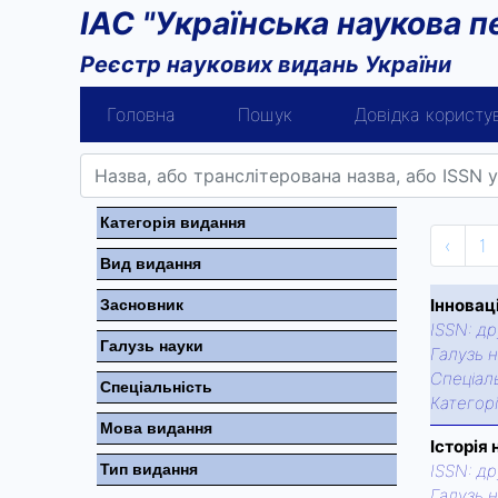
ІАС "Українська наукова п
Реєстр наукових видань України
Головна
Пошук
Довідка користу
Категорiя видання
‹
1
Вид видання
Інновац
Засновник
ISSN:
др
Галузь науки
Галузь н
Спецiаль
Спецiальнiсть
Категор
Мова видання
Історія
Тип видання
ISSN:
др
Галузь н