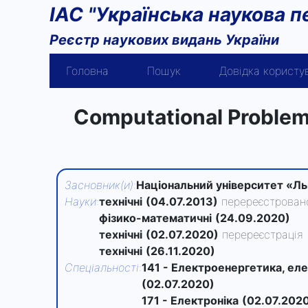
ІАС "Українська наукова п
Реєстр наукових видань України
Головна
Пошук
Довідка користу
Computational Problems
Засновник(и)
:
Національний університет «Ль
Науки
:
технічні
(04.07.2013)
перереєстрован
фізико-математичні
(24.09.2020)
технічні
(02.07.2020)
перереєстрація
технічні
(26.11.2020)
Спеціальності
:
141 - Електроенергетика, ел
(02.07.2020)
171 - Електроніка
(02.07.202