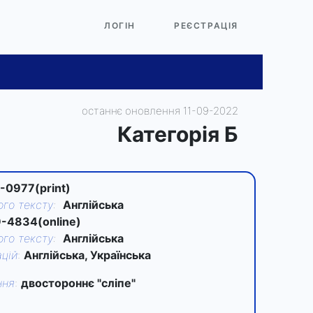
ЛОГІН
РЕЄСТРАЦІЯ
останнє оновлення 11-09-2022
Категорiя Б
-0977(print)
го тексту
:
Англійська
-4834(online)
го тексту
:
Англійська
цій
:
Англійська, Українська
ння
:
двостороннє "сліпе"