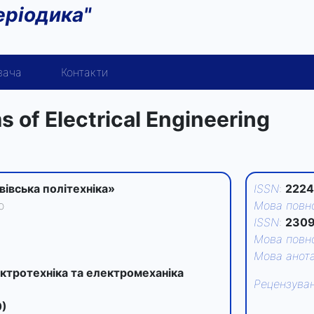
еріодика"
вача
Контакти
 of Electrical Engineering
вівська політехніка»
ISSN
:
2224
о
Мова повно
ISSN
:
2309
Мова повно
Мова анота
ектротехніка та електромеханіка
Рецензува
0)