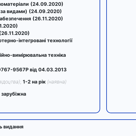
номатеріали
(24.09.2020)
(за видами)
(24.09.2020)
забезпечення
(26.11.2020)
11.2020)
(26.11.2020)
ютерно-інтегровані технології
ційно-вимірювальна техніка
9767-9567Р від 04.03.2013
свідоцтва)
;
1-2 на рік
(наявна)
 зарубіжна
ть видання