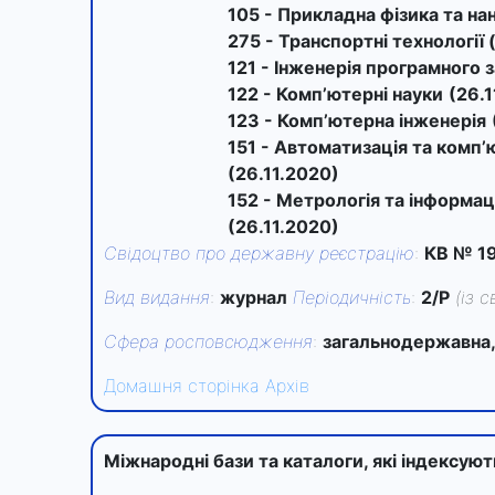
105 - Прикладна фізика та на
275 - Транспортні технології 
121 - Інженерія програмного 
122 - Комп’ютерні науки
(26.
123 - Комп’ютерна інженерія
151 - Автоматизація та комп’
(26.11.2020)
152 - Метрологія та інформа
(26.11.2020)
Свідоцтво про державну реєстрацію
:
КВ № 1
Вид видання
:
журнал
Періодичність
:
2/Р
(із 
Сфера росповсюдження
:
загальнодержавна,
Домашня сторінка
Архів
Міжнародні бази та каталоги, які індексую