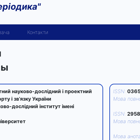
еріодика"
вача
Контакти
и
ны
ний науково-дослідний і проектний
ISSN
:
0365
рту і зв’язку України
Мова повно
во-дослідний інститут імені
ISSN
:
2958
ніверситет
Мова повно
Мова анота