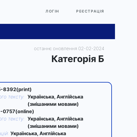
ЛОГІН
РЕЄСТРАЦІЯ
останнє оновлення 02-02-2024
Категорiя Б
-8392(print)
го тексту
:
Українська, Англійська
(змішаними мовами)
-0757(online)
го тексту
:
Українська, Англійська
(змішаними мовами)
цій
:
Українська, Англійська