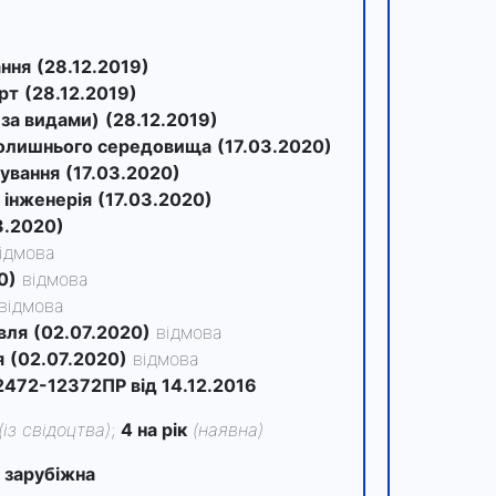
ання
(28.12.2019)
рт
(28.12.2019)
(за видами)
(28.12.2019)
вколишнього середовища
(17.03.2020)
дування
(17.03.2020)
 інженерія
(17.03.2020)
3.2020)
ідмова
0)
відмова
відмова
вля
(02.07.2020)
відмова
я
(02.07.2020)
відмова
472-12372ПР від 14.12.2016
(із свідоцтва)
;
4 на рік
(наявна)
 зарубіжна