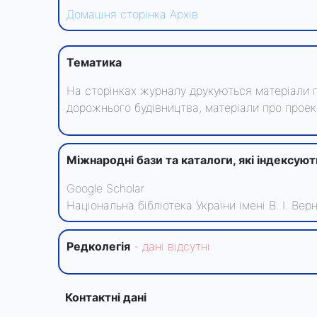
Домашня сторінка
Архів
Тематика
На сторінках журналу друкуються матеріали пр
дорожнього будівництва, матеріали про проект
Міжнародні бази та каталоги, які індексую
Google Scholar
Національна бібліотека України імені В. І. Ве
Редколегiя
- данi вiдсутнi
Контактні дані