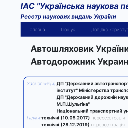
ІАС "Українська наукова п
Реєстр наукових видань України
Головна
Пошук
Довідка користу
Автошляховик Україн
Автодорожник Украи
Засновник(и)
:
ДП "Державний автотранспорт
інститут" Міністерства транспо
ДП "Державний дорожній науко
М.П.Шульгіна"
Національний транспортний у
Науки
:
технічні
(10.05.2017)
перереєстрація
технічні
(28.12.2019)
перереєстрація