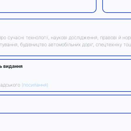
о сучасні технології, наукові дослідження, правові й но
ування, будівництво автомобільних доріг, спецтехніку тощ
ть видання
рнадського
(посилання)