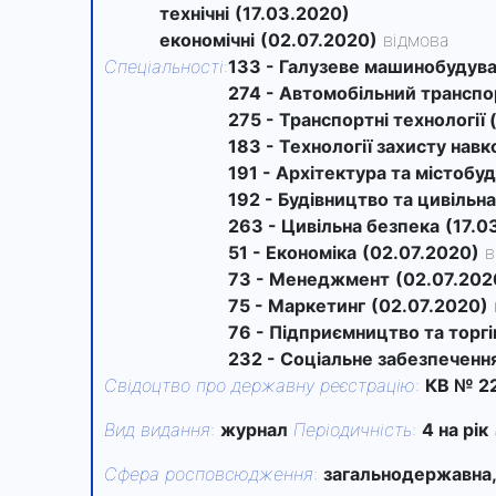
технічні
(17.03.2020)
економічні
(02.07.2020)
відмова
Спеціальності
:
133 - Галузеве машинобудув
274 - Автомобільний транспо
275 - Транспортні технології 
183 - Технології захисту на
191 - Архітектура та містобу
192 - Будівництво та цивільна
263 - Цивільна безпека
(17.0
51 - Економіка
(02.07.2020)
в
73 - Менеджмент
(02.07.202
75 - Маркетинг
(02.07.2020)
76 - Підприємництво та торгі
232 - Соціальне забезпеченн
Свідоцтво про державну реєстрацію
:
КВ № 22
Вид видання
:
журнал
Періодичність
:
4 на рік
Сфера росповсюдження
:
загальнодержавна,