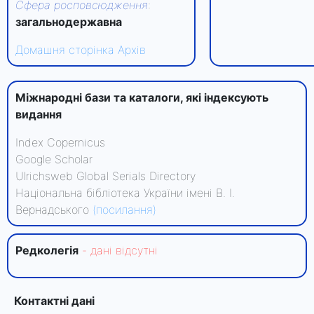
Сфера росповсюдження
:
загальнодержавна
Домашня сторінка
Архів
Міжнародні бази та каталоги, які індексують
видання
Index Copernicus
Google Scholar
Ulrichsweb Global Serials Directory
Національна бібліотека України імені В. І.
Вернадського
(посилання)
Редколегiя
- данi вiдсутнi
Контактні дані