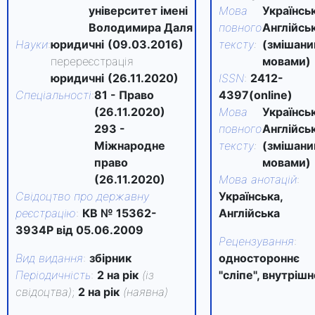
університет імені
Мова
Українськ
Володимира Даля
повного
Англійсь
Науки
:
юридичні
(09.03.2016)
тексту
:
(змішан
перереєстрація
мовами)
юридичні
(26.11.2020)
ISSN
:
2412-
Спеціальності
:
81 - Право
4397(online)
(26.11.2020)
Мова
Українськ
293 -
повного
Англійсь
Міжнародне
тексту
:
(змішан
право
мовами)
(26.11.2020)
Мова анотацій
:
Свідоцтво про державну
Українська,
реєстрацію
:
КВ № 15362-
Англійська
3934Р від 05.06.2009
Рецензування
:
Вид видання
:
збірник
одностороннє
Періодичність
:
2 на рік
(із
"сліпе", внутрішн
свідоцтва)
;
2 на рік
(наявна)