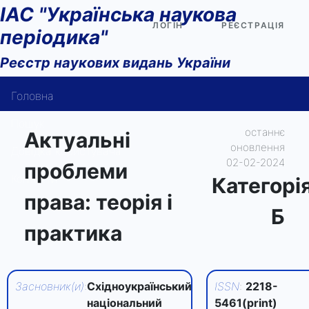
ІАС "Українська наукова
ЛОГІН
РЕЄСТРАЦІЯ
періодика"
Реєстр наукових видань України
Головна
Пошук
останнє
Актуальні
оновлення
Довідка користувача
02-02-2024
проблеми
Контакти
Категорi
права: теорія і
Б
практика
Засновник(и)
:
Східноукраїнський
ISSN
:
2218-
національний
5461(print)