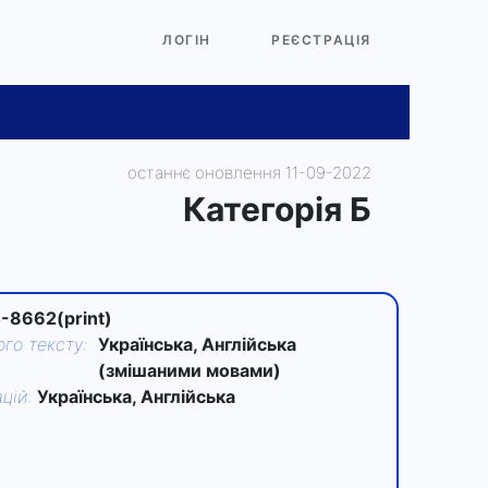
ЛОГІН
РЕЄСТРАЦІЯ
останнє оновлення 11-09-2022
Категорiя Б
-8662(print)
го тексту
:
Українська, Англійська
(змішаними мовами)
цій
:
Українська, Англійська