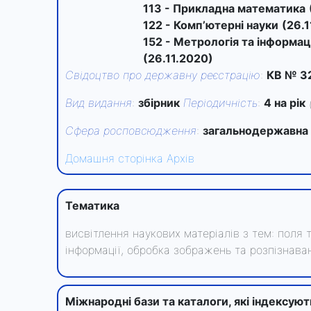
113 - Прикладна математика
122 - Комп’ютерні науки
(26.
152 - Метрологія та інформа
(26.11.2020)
Свідоцтво про державну реєстрацію
:
КВ № 32
Вид видання
:
збірник
Періодичність
:
4 на рік
Сфера росповсюдження
:
загальнодержавна
Домашня сторінка
Архів
Тематика
висвітлення наукових матеріалів з тем: поля
інформації, обробка зображень та розпізнава
Міжнародні бази та каталоги, які індексую