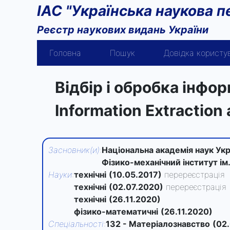
ІАС "Українська наукова п
Реєстр наукових видань України
Головна
Пошук
Довідка користу
Відбір і обробка інфор
Information Extraction
Засновник(и)
:
Національна академія наук Укр
Фізико-механічний інститут ім
Науки
:
технічні
(10.05.2017)
перереєстрація
технічні
(02.07.2020)
перереєстрація
технічні
(26.11.2020)
фізико-математичні
(26.11.2020)
Спеціальності
:
132 - Матеріалознавство
(02