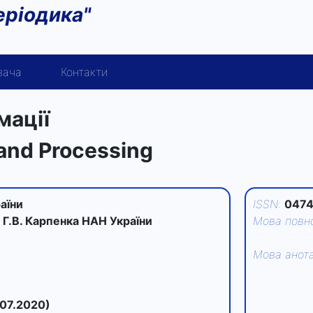
еріодика"
вача
Контакти
мації
 and Processing
аїни
ISSN
:
0474
. Г.В. Карпенка НАН України
Мова повно
Мова анота
.07.2020)