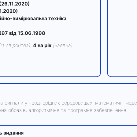
(26.11.2020)
11.2020)
ційно-вимірювальна техніка
97 від 15.06.1998
(із свідоцтва)
;
4 на рік
(наявна)
 та сигнали у неоднорідних середовищах, математичні моде
ння образів, алгоритмічне та програмне забезпечення
ть видання