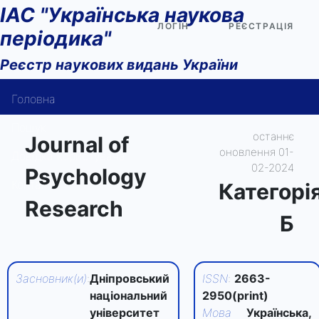
ІАС "Українська наукова
ЛОГІН
РЕЄСТРАЦІЯ
періодика"
Реєстр наукових видань України
Головна
Пошук
останнє
Journal of
оновлення 01-
Довідка користувача
02-2024
Psychology
Контакти
Категорi
Research
Б
Засновник(и)
:
Дніпровський
ISSN
:
2663-
національний
2950(print)
університет
Мова
Українська,