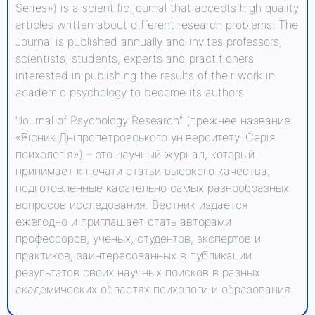
Series») is a scientific journal that accepts high quality
articles written about different research problems. The
Journal is published annually and invites professors,
scientists, students, experts and practitioners
interested in publishing the results of their work in
academic psychology to become its authors.
"Journal of Psychology Research" (прежнее название:
«Вісник Дніпропетровського університету. Серія
психологія») – это научный журнал, который
принимает к печати статьи высокого качества,
подготовленные касательно самых разнообразных
вопросов исследования. Вестник издается
ежегодно и приглашает стать авторами
профессоров, ученых, студентов, экспертов и
практиков, заинтересованных в публикации
результатов своих научных поисков в разных
академических областях психологи и образования.