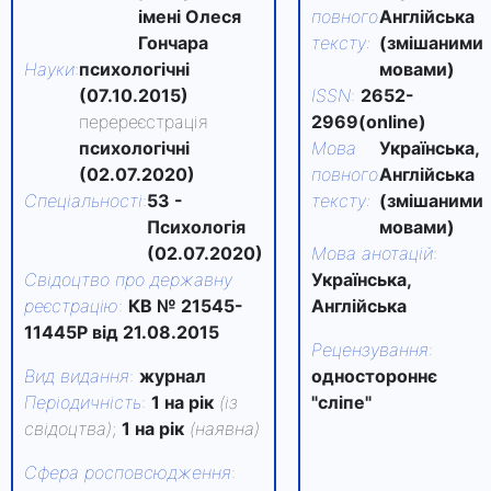
імені Олеся
повного
Англійська
Гончара
тексту
:
(змішаними
Науки
:
психологічні
мовами)
(07.10.2015)
ISSN
:
2652-
перереєстрація
2969(online)
психологічні
Мова
Українська,
(02.07.2020)
повного
Англійська
Спеціальності
:
53 -
тексту
:
(змішаними
Психологія
мовами)
(02.07.2020)
Мова анотацій
:
Свідоцтво про державну
Українська,
реєстрацію
:
КВ № 21545-
Англійська
11445Р від 21.08.2015
Рецензування
:
Вид видання
:
журнал
одностороннє
Періодичність
:
1 на рік
(із
"сліпе"
свідоцтва)
;
1 на рік
(наявна)
Сфера росповсюдження
: