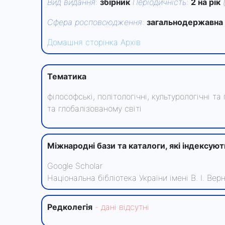
Вид видання
:
збірник
Періодичність
:
2 на рік
Сфера росповсюдження
:
загальнодержавна
Домашня сторінка
Архів
Тематика
філософські, політологічні, культурологічні 
та глобалізованому світі
Міжнародні бази та каталоги, які індексую
Google Scholar
Національна бібліотека України імені В. І. Ве
Редколегiя
- данi вiдсутнi