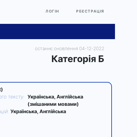
ЛОГІН
РЕЄСТРАЦІЯ
останнє оновлення 04-12-2022
Категорiя Б
t)
го тексту
:
Українська, Англійська
(змішаними мовами)
цій
:
Українська, Англійська