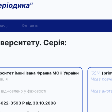
еріодика"
вача
Контакти
іверситету. Серія:
рситет імені Івана Франка МОН України
ISSN
:
(prin
ація
Мова повно
відмовлено у фаховості
Мова анота
)
622-3593 Р від 30.10.2008