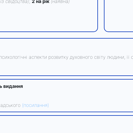
(із свідоцтва)
;
2 на рік
(наявна)
та психологічні аспекти розвитку духовного світу людини, 
ть видання
рнадського
(посилання)