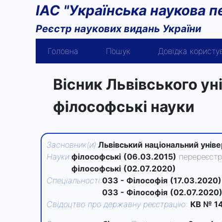
ІАС "Українська наукова п
Реєстр наукових видань України
Головна
Пошук
Довідка користу
Вісник Львівського ун
філософські науки
Засновник(и)
:
Львівський національний уніве
Науки
:
філософські
(06.03.2015)
перереєстр
філософські
(02.07.2020)
Спеціальності
:
033 - Філософія
(17.03.2020)
033 - Філософія
(02.07.2020
Свідоцтво про державну реєстрацію
:
КВ № 14