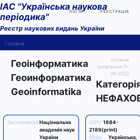
ІАС "Українська наукова
ЛОГІН
РЕЄСТРАЦІЯ
періодика"
Реєстр наукових видань України
Головна
Пошук
останнє
Геоінформатика
оновлення 11-
Довідка користувача
09-2022
Геоинформатика
Контакти
Категорi
Geoinformatika
НЕФАХО
Засновник(и)
:
Національна
ISSN
:
1684-
академія наук
2189(print)
України
Мова
Українська,