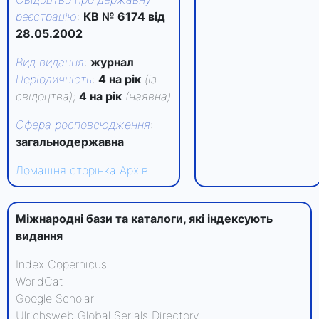
реєстрацію
:
КВ № 6174 від
28.05.2002
Вид видання
:
журнал
Періодичність
:
4 на рік
(із
свідоцтва)
;
4 на рік
(наявна)
Сфера росповсюдження
:
загальнодержавна
Домашня сторінка
Архів
Міжнародні бази та каталоги, які індексують
видання
Index Copernicus
WorldCat
Google Scholar
Ulrichsweb Global Serials Directory