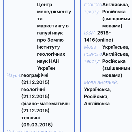
Центр
повного
Англійська,
менеджменту
тексту
:
Російська
та
(змішаними
маркетингу в
мовами)
галузі наук
ISSN
:
2518-
про Землю
1416(online)
Інституту
Мова
Українська,
геологічних
повного
Англійська,
наук НАН
тексту
:
Російська
України
(змішаними
Науки
:
географічні
мовами)
(21.12.2015)
Мова анотацій
:
геологічні
Українська,
(21.12.2015)
Російська,
фізико-математичні
Англійська
(21.12.2015)
технічні
(09.03.2016)
Свідоцтво про державну