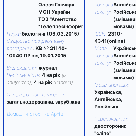
Олеся Гончара
повного
Англійськ
МОН України
тексту
:
Російськ
ТОВ "Агентство
(змішан
"Телепресінформ"
мовами)
Науки
:
біологічні
(06.03.2015)
ISSN
:
2310-
Свідоцтво про державну
4341(online)
реєстрацію
:
КВ № 21140-
Мова
Українськ
10940 ПР від 19.01.2015
повного
Англійськ
тексту
:
Російськ
Вид видання
:
журнал
(змішан
Періодичність
:
4 на рік
(із
мовами)
свідоцтва)
;
4 на рік
(наявна)
Мова анотацій
:
Українська,
Сфера росповсюдження
:
Англійська,
загальнодержавна, зарубіжна
Російська
Домашня сторінка
Архів
Рецензування
:
двостороннє
"сліпе"