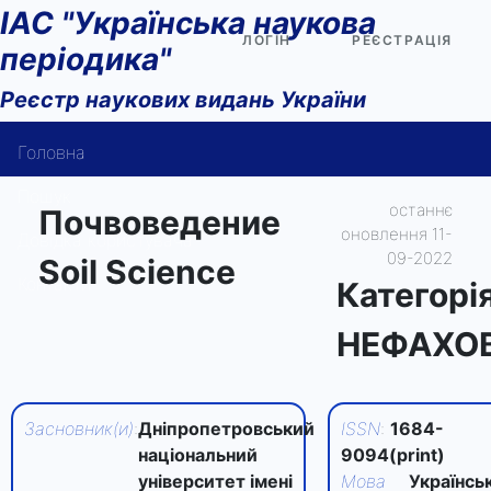
ІАС "Українська наукова
ЛОГІН
РЕЄСТРАЦІЯ
періодика"
Реєстр наукових видань України
Головна
Пошук
останнє
Почвоведение
оновлення 11-
Довідка користувача
09-2022
Soil Science
Контакти
Категорi
НЕФАХО
Засновник(и)
:
Дніпропетровський
ISSN
:
1684-
національний
9094(print)
університет імені
Мова
Українськ