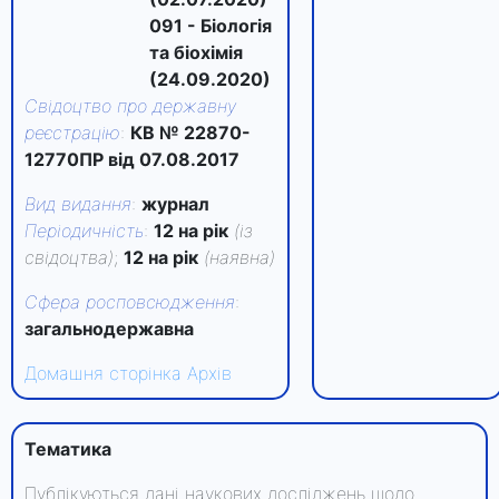
091 - Біологія
та біохімія
(24.09.2020)
Свідоцтво про державну
реєстрацію
:
КВ № 22870-
12770ПР від 07.08.2017
Вид видання
:
журнал
Періодичність
:
12 на рік
(із
свідоцтва)
;
12 на рік
(наявна)
Сфера росповсюдження
:
загальнодержавна
Домашня сторінка
Архів
Тематика
Публікуються дані наукових досліджень щодо