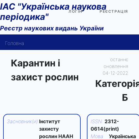
ІАС "Українська наукова
ЛОГІН
РЕЄСТРАЦІЯ
періодика"
Реєстр наукових видань України
Головна
Пошук
останнє
Карантин і
оновлення
Довідка користувача
04-12-2022
захист рослин
Контакти
Категорi
Б
Засновник(и)
:
Інститут
ISSN
:
2312-
захисту
0614(print)
рослин НААН
Мова
Українська