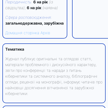
Періодичність
:
6 на рік
(із
свідоцтва)
;
6 на рік
(наявна)
Сфера росповсюдження
:
загальнодержавна, зарубіжна
Домашня сторінка
Архів
Тематика
Журнал публікує оригінальні та оглядові статті,
матеріали проблемного і дискусійного характеру,
звіти про конференції та наради з питань
кібернетики та системного аналізу, бібліографічні
огляди, рецензії на монографії, інформує читачів про
найновіші досягнення вітчизняної та зарубіжної
кібернетики.