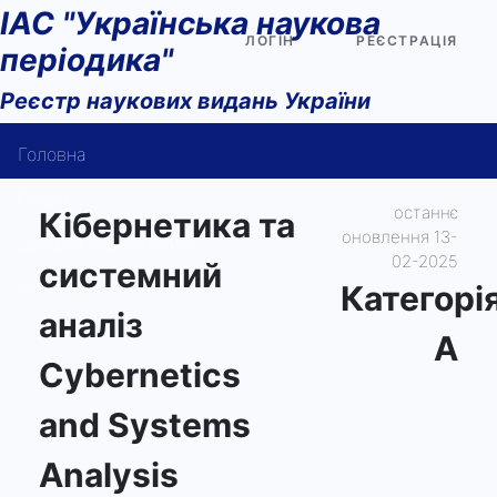
ІАС "Українська наукова
ЛОГІН
РЕЄСТРАЦІЯ
періодика"
Реєстр наукових видань України
Головна
Пошук
останнє
Кібернетика та
оновлення 13-
Довідка користувача
02-2025
системний
Контакти
Категорi
аналіз
А
Cybernetics
and Systems
Analysis