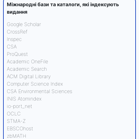
Міжнародні бази та каталоги, які індексують
видання
Google Scholar
CrossRef
Inspec
CSA
ProQuest
Academic OneFile
Academic Search
ACM Digital Library
Computer Science Index
CSA Environmental Sciences
INIS Atomindex
io-port_net
OCLC
STMA-Z
EBSCOhost
zbMATH