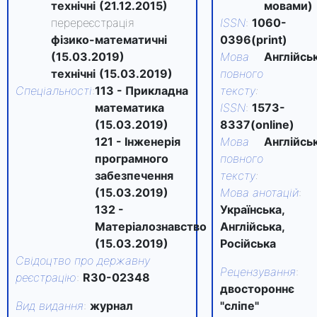
технічні
(21.12.2015)
мовами)
перереєстрація
ISSN
:
1060-
фізико-математичні
0396(print)
(15.03.2019)
Мова
Англійсь
технічні
(15.03.2019)
повного
Спеціальності
:
113 - Прикладна
тексту
:
математика
ISSN
:
1573-
(15.03.2019)
8337(online)
121 - Інженерія
Мова
Англійсь
програмного
повного
забезпечення
тексту
:
(15.03.2019)
Мова анотацій
:
132 -
Українська,
Матеріалознавство
Англійська,
(15.03.2019)
Російська
Свідоцтво про державну
Рецензування
:
реєстрацію
:
R30-02348
двостороннє
Вид видання
:
журнал
"сліпе"