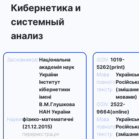
Кибернетика и
системный
анализ
Засновник(и)
:
Національна
ISSN
:
1019-
академія наук
5262(print)
України
Мова
Українськ
Інститут
повного
Російськ
кібернетики
тексту
:
(змішан
імені
мовами)
В.М.Глушкова
ISSN
:
2522-
НАН України
9664(online)
Науки
:
фізико-математичні
Мова
Українськ
(21.12.2015)
повного
Російськ
перереєстрація
тексту
:
(змішан