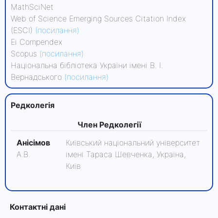
MathSciNet
Web of Science Emerging Sources Citation Index
(ESCI)
(посилання)
Ei Compendex
Scopus
(посилання)
Національна бібліотека України імені В. І.
Вернадського
(посилання)
Редколегiя
Член Редколегії
Анісімов
Київський національний університет
А.В.
імені Тараса Шевченка, Україна,
Київ
Контактні дані