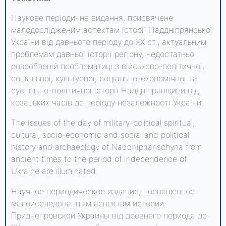
Наукове періодичне видання, присвячене
малодослідженим аспектам історії Наддніпрянської
України від давнього періоду до ХХ ст., актуальним
проблемам давньої історії регіону, недостатньо
розробленій проблематиці з військово-політичної,
соціальної, культурної, соціально-економічної та
суспільно-політичної історії Наддніпрянщини від
козацьких часів до періоду незалежності України.
The issues of the day of military-political spiritual,
cultural, socio-economic and social and political
history and archaeology of Naddniprianschyna from
ancient times to the period of independence of
Ukraine are illuminated.
Научное периодическое издание, посвященное
малоисследованным аспектам истории
Приднепровской Украины від древнего периода до