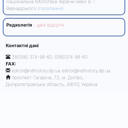
Національна бібліотека України імені В. І.
Вернадського
(посилання)
Редколегiя
- данi вiдсутнi
Контактні дані
38(056) 374-98-60, (056)374-98-60
FAX:
editor@ndhistory.dp.ua editor@ndhistory.dp.ua
проспект Гагаріна, 72, м. Дніпро,
Дніпропетровська область, 49010, Україна