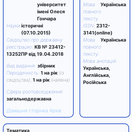
університет
Мова
Українська
імені Олеся
повного
Гончара
тексту
:
Науки
:
історичні
ISSN
:
2312-
(07.10.2015)
3141(online)
Свідоцтво про державну
Мова
Українська
реєстрацію
:
КВ № 23412-
повного
13252ПР від 19.04.2018
тексту
:
Мова анотацій
:
Вид видання
:
збірник
Українська,
Періодичність
:
1 на рік
(із
Англійська,
свідоцтва)
;
1 на рік
(наявна)
Російська
Сфера росповсюдження
:
загальнодержавна
Домашня сторінка
Архів
Тематика