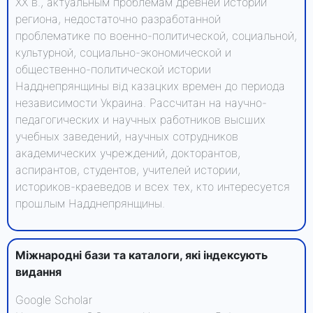
ХХ в., актуальным проблемам древней истории
региона, недостаточно разработанной
проблематике по военно-политической, социальной,
культурной, социально-экономической и
общественно-политической истории
Надднепрянщины від казацких времен до периода
независимости Украина. Рассчитан на научно-
педагогических и научных работников высших
учебных заведений, научных сотрудников
академических учреждений, докторантов,
аспирантов, студентов, учителей истории,
историков-краеведов и всех тех, кто интересуется
прошлым Надднепрянщины.
Міжнародні бази та каталоги, які індексують
видання
Google Scholar