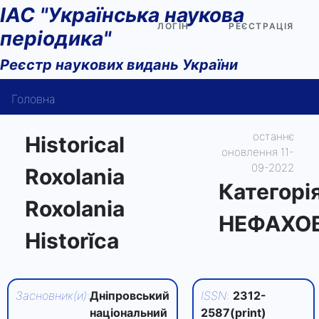
ІАС "Українська наукова
ЛОГІН
РЕЄСТРАЦІЯ
періодика"
Реєстр наукових видань України
Головна
Пошук
останнє
Historical
оновлення 11-
Довідка користувача
09-2022
Roxolania
Контакти
Категорi
Roxolania
НЕФАХО
Historĭca
Засновник(и)
:
Дніпровський
ISSN
:
2312-
національний
2587(print)