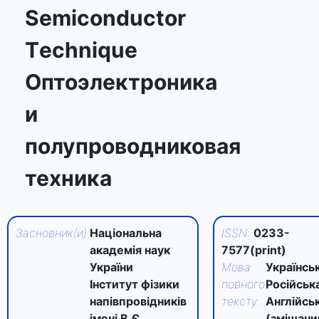
Semiconductor
Тechnique
Оптоэлектроника
и
полупроводниковая
техника
Засновник(и)
:
Національна
ISSN
:
0233-
академія наук
7577(print)
України
Мова
Українськ
Інститут фізики
повного
Російська
напівпровідників
тексту
:
Англійсь
імені В.Є.
(змішан