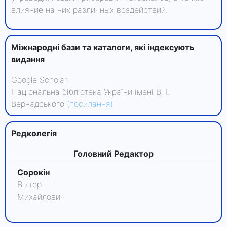
влияние на них различных воздействий.
Міжнародні бази та каталоги, які індексують
видання
Google Scholar
Національна бібліотека України імені В. І.
Вернадського
(посилання)
Редколегiя
Головний Редактор
Сорокін
Віктор
Михайлович