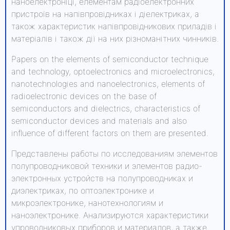
наноелектроніці, елементам радіоелектронних
пристроїв на напівпровідниках і діелектриках, а
також характеристик напівпровідникових приладів і
матеріалів і також дії на них різноманітних чинників.
Papers on the elements of semiconductor technique
and technology, optoelectronics and microelectronics,
nanotechnologies and nanoelectronics, elements of
radioelectronic devices on the base of
semiconductors and dielectrics, characteristics of
semiconductor devices and materials and also
influence of different factors on them are presented.
Представлены работы по исследованиям элементов
полупроводниковой техники и элементов радио-
электронных устройств на полупроводниках и
диэлектриках, по оптоэлектронике и
микроэлектронике, нанотехнологиям и
наноэлектронике. Анализируются характеристики
упроводниковых приборов и материалов, а также