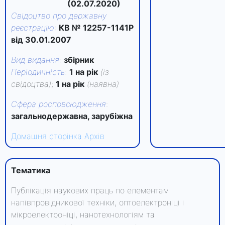
(02.07.2020)
Свідоцтво про державну
реєстрацію
:
КВ № 12257-1141Р
від 30.01.2007
Вид видання
:
збірник
Періодичність
:
1 на рік
(із
свідоцтва)
;
1 на рік
(наявна)
Сфера росповсюдження
:
загальнодержавна, зарубіжна
Домашня сторінка
Архів
Тематика
Публікація наукових праць по елементам
напівпровідникової техніки, оптоелектроніці і
мікроелектроніці, нанотехнологіям та