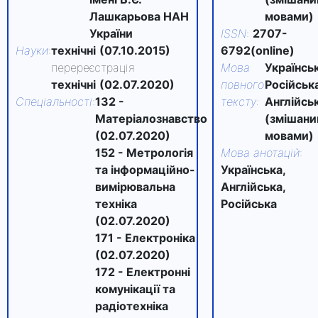
Лашкарьова НАН
мовами)
України
ISSN
:
2707-
Науки
:
технічні
(07.10.2015)
6792(online)
перереєстрація
Мова
Українськ
технічні
(02.07.2020)
повного
Російська
Спеціальності
:
132 -
тексту
:
Англійсь
Матеріалознавство
(змішан
(02.07.2020)
мовами)
152 - Метрологія
Мова анотацій
:
та інформаційно-
Українська,
вимірювальна
Англійська,
техніка
Російська
(02.07.2020)
171 - Електроніка
(02.07.2020)
172 - Електронні
комунікації та
радіотехніка