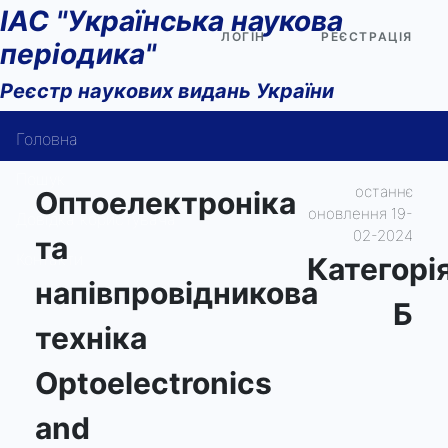
ІАС "Українська наукова
ЛОГІН
РЕЄСТРАЦІЯ
періодика"
Реєстр наукових видань України
Головна
Пошук
останнє
Оптоелектроніка
оновлення 19-
Довідка користувача
02-2024
та
Контакти
Категорi
напівпровідникова
Б
техніка
Optoelectronics
and