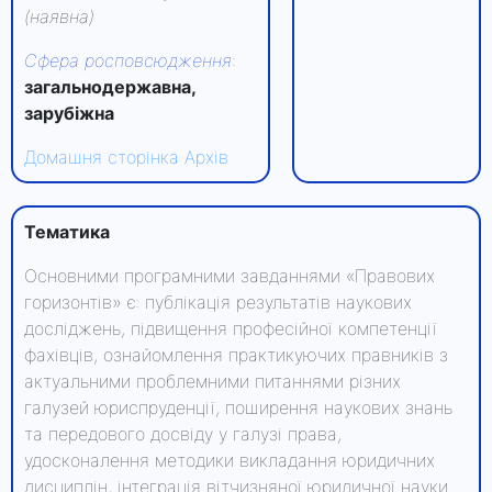
(наявна)
Сфера росповсюдження
:
загальнодержавна,
зарубіжна
Домашня сторінка
Архів
Тематика
Основними програмними завданнями «Правових
горизонтів» є: публікація результатів наукових
досліджень, підвищення професійної компетенції
фахівців, ознайомлення практикуючих правників з
актуальними проблемними питаннями різних
галузей юриспруденції, поширення наукових знань
та передового досвіду у галузі права,
удосконалення методики викладання юридичних
дисциплін, інтеграція вітчизняної юридичної науки