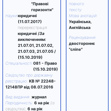
"Правові
повного
горизонти"
тексту
:
Науки
:
юридичні
Мова анотацій
:
(11.07.2017)
Українська,
перереєстрація
Англійська
юридичні
/
За
Рецензування
:
виключенням:
двостороннє
21.07.01,
21.07.02,
"сліпе"
21.07.03,
21.07.05
/
(15.10.2019)
Спеціальності
:
081 - Право
(15.10.2019)
Свідоцтво про державну
реєстрацію
:
КВ № 22248-
12148ПР від 08.07.2016
Вид видання
:
журнал
Періодичність
:
6 на рік
(із
свідоцтва)
;
6 на рік