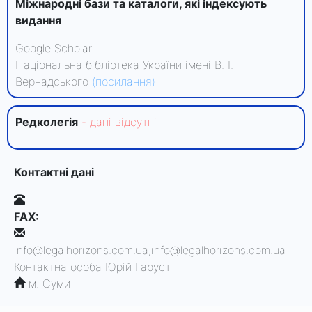
Міжнародні бази та каталоги, які індексують
видання
Google Scholar
Національна бібліотека України імені В. І.
Вернадського
(посилання)
Редколегiя
- данi вiдсутнi
Контактні дані
FAX:
info@legalhorizons.com.ua,info@legalhorizons.com.ua
Контактна особа
Юрій Гаруст
м. Суми