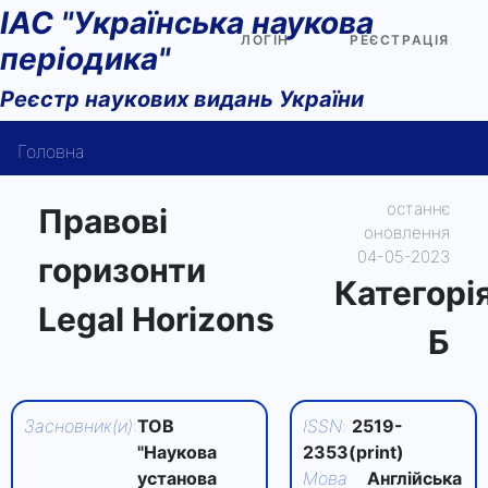
ІАС "Українська наукова
ЛОГІН
РЕЄСТРАЦІЯ
періодика"
Реєстр наукових видань України
Головна
Пошук
останнє
Правові
оновлення
Довідка користувача
04-05-2023
горизонти
Контакти
Категорi
Legal Horizons
Б
Засновник(и)
:
ТОВ
ISSN
:
2519-
"Наукова
2353(print)
установа
Мова
Англійська