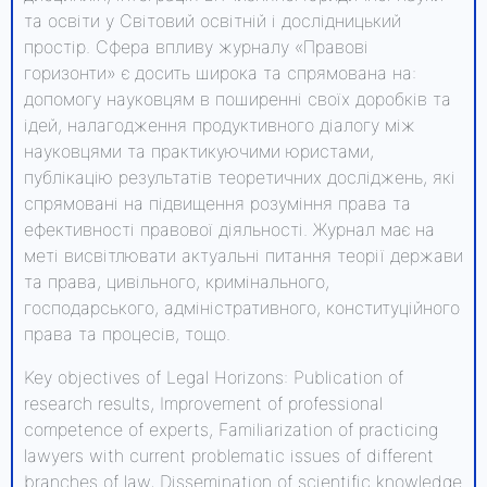
та освіти у Світовий освітній і дослідницький
простір. Сфера впливу журналу «Правові
горизонти» є досить широка та спрямована на:
допомогу науковцям в поширенні своїх доробків та
ідей, налагодження продуктивного діалогу між
науковцями та практикуючими юристами,
публікацію результатів теоретичних досліджень, які
спрямовані на підвищення розуміння права та
ефективності правової діяльності. Журнал має на
меті висвітлювати актуальні питання теорії держави
та права, цивільного, кримінального,
господарського, адміністративного, конституційного
права та процесів, тощо.
Key objectives of Legal Horizons: Publication of
research results, Improvement of professional
competence of experts, Familiarization of practicing
lawyers with current problematic issues of different
branches of law, Dissemination of scientific knowledge