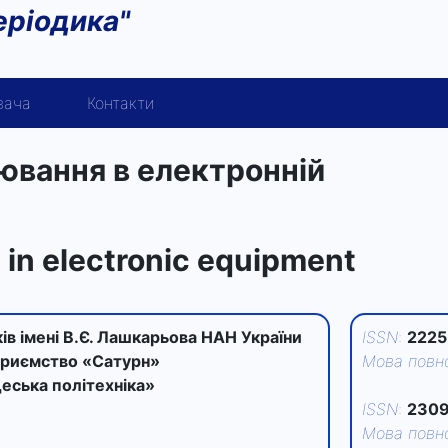
еріодика"
вача
Контакти
уювання в електронній
in electronic equipment
ків імені В.Є. Лашкарьова НАН України
ISSN
:
2225
приємство «Сатурн»
Мова повно
еська політехніка»
ISSN
:
2309
Мова повно