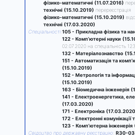
фізико-математичні
(11.07.2016)
пер
технічні
(15.10.2019)
перереєстрація
фізико-математичні
(15.10.2019)
від
технічні
(17.03.2020)
Спеціальності
:
105 - Прикладна фізика та на
122 - Комп’ютерні науки
(15.1
02.07.2020 на спеціальність 12
132 - Матеріалознавство
(15.
151 - Автоматизація та комп’
(15.10.2019)
152 - Метрологія та інформа
(15.10.2019)
163 - Біомедична інженерія
(
141 - Електроенергетика, ел
(17.03.2020)
171 - Електроніка
(17.03.2020
172 - Електронні комунікації 
123 - Комп’ютерна інженерія
Свідоцтво про державну реєстрацію
:
R30-03