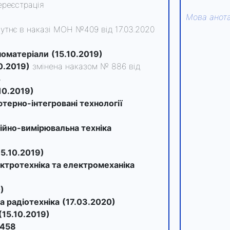
ереєстрація
Мова анота
сутнє в наказі МОН №409 від 17.03.2020
номатеріали
(15.10.2019)
0.2019)
змінена наказом № 886 від
3
10.2019)
ютерно-інтегровані технології
ційно-вимірювальна техніка
15.10.2019)
ектротехніка та електромеханіка
)
та радіотехніка
(17.03.2020)
(15.10.2019)
458