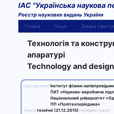
ІАС "Українська наукова п
Реєстр наукових видань України
Головна
Пошук
Довідка користу
Технологія та констр
апаратурі
Technology and design 
Засновник(и)
:
Інститут фізики напівпровідни
ПАТ «Науково-виробниче під
Національний університет «Од
ПП «Політехперіодика»
Науки
:
технічні
(21.12.2015)
перереєстрація