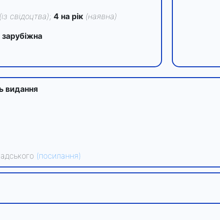
(із свідоцтва)
;
4 на рік
(наявна)
 зарубіжна
ть видання
рнадського
(посилання)