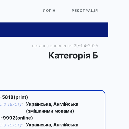
ЛОГІН
РЕЄСТРАЦІЯ
останнє оновлення 29-04-2025
Категорiя Б
-5818(print)
го тексту
:
Українська, Англійська
(змішаними мовами)
-9992(online)
го тексту
:
Українська, Англійська