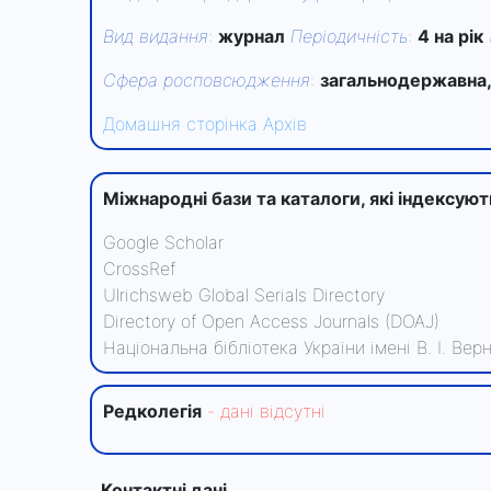
Вид видання
:
журнал
Періодичність
:
4 на рік
Сфера росповсюдження
:
загальнодержавна,
Домашня сторінка
Архів
Міжнародні бази та каталоги, які індексую
Google Scholar
CrossRef
Ulrichsweb Global Serials Directory
Directory of Open Access Journals (DOAJ)
Національна бібліотека України імені В. І. Ве
Редколегiя
- данi вiдсутнi
Контактні дані