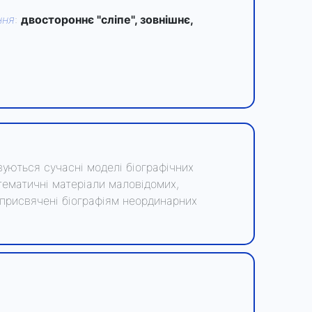
ння
:
двостороннє "сліпе", зовнішнє,
овуються сучасні моделі біографічних
тематичні матеріали маловідомих,
, присвячені біографіям неординарних