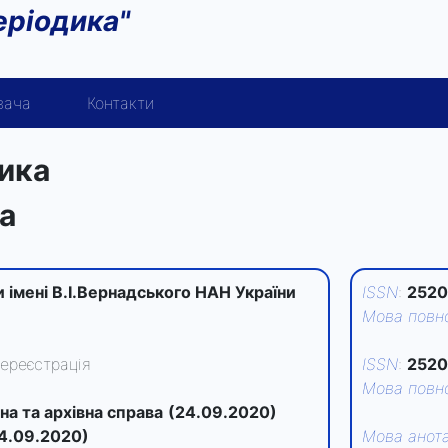
еріодика"
вача
Контакти
тика
ca
и імені В.І.Вернадського НАН України
ISSN
:
2520
Мова повно
ереєстрація
ISSN
:
2520
Мова повно
на та архівна справа
(24.09.2020)
4.09.2020)
Мова анота