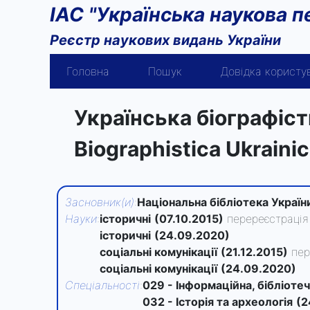
ІАС "Українська наукова п
Реєстр наукових видань України
Головна
Пошук
Довідка користу
Українська біографіс
Biographistica Ukraini
Засновник(и)
:
Національна бібліотека Україн
Науки
:
історичні
(07.10.2015)
перереєстрація
історичні
(24.09.2020)
соціальні комунікації
(21.12.2015)
пер
соціальні комунікації
(24.09.2020)
Спеціальності
:
029 - Інформаційна, бібліотеч
032 - Історія та археологія
(2