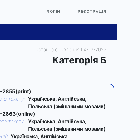
ЛОГІН
РЕЄСТРАЦІЯ
останнє оновлення 04-12-2022
Категорiя Б
-2855(print)
го тексту
:
Українська, Англійська,
Польська (змішаними мовами)
-2863(online)
го тексту
:
Українська, Англійська,
Польська (змішаними мовами)
цій
:
Українська, Англійська