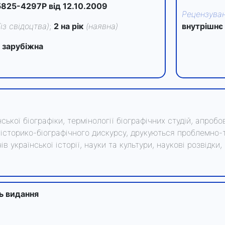
825-4297Р від 12.10.2009
Рецензува
(із свідоцтва)
;
2 на рік
(наявна)
внутрішнє
 зарубіжна
нської біографіки, термінології біографічних студій, апроб
історико-біографічного дискурсу, друкуються проблемно-
 української історії, науки та культури, наукові розвідки
ть видання