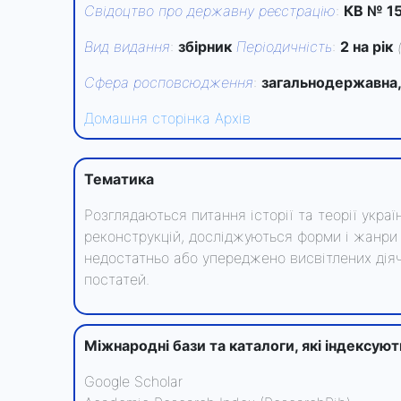
Свідоцтво про державну реєстрацію
:
КВ № 15
Вид видання
:
збірник
Періодичність
:
2 на рік
Сфера росповсюдження
:
загальнодержавна,
Домашня сторінка
Архів
Тематика
Розглядаються питання історії та теорії украї
реконструкцій, досліджуються форми і жанри 
недостатньо або упереджено висвітлених діячів
постатей.
Міжнародні бази та каталоги, які індексую
Google Scholar