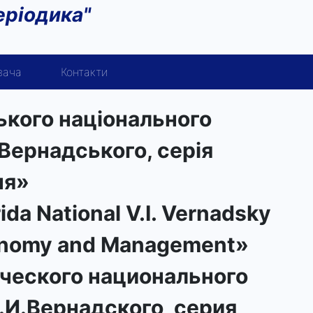
еріодика"
вача
Контакти
ького національного
.Вернадського, серія
ня»
rida National V.I. Vernadsky
conomy and Management»
ческого национального
.И.Вернадского, серия