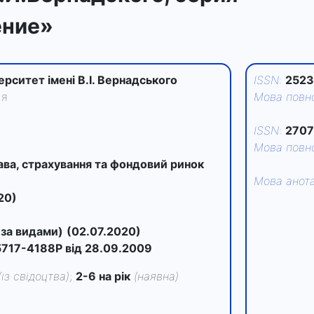
ение»
ерситет імені В.І. Вернадського
ISSN
:
2523
ія
Мова повно
ISSN
:
2707
Мова повно
рава, страхування та фондовий ринок
Мова анота
20)
)
(за видами)
(02.07.2020)
717-4188Р від 28.09.2009
(із свідоцтва)
;
2-6 на рік
(наявна)