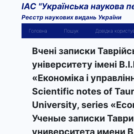
ІАС "Українська наукова п
Реєстр наукових видань України
Головна
Пошук
Довідка користу
Вчені записки Таврійс
університету імені В.І
«Економіка і управлін
Scientific notes of Tau
University, series «E
Ученые записки Таври
университета имени В