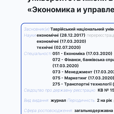
«Экономика и управл
Засновник(и)
:
Таврійський національний унів
Науки
:
економічні
(28.12.2017)
перереєстрац
економічні
(17.03.2020)
технічні
(02.07.2020)
Спеціальності
:
051 - Економіка
(17.03.2020)
072 - Фінанси, банківська сп
(17.03.2020)
073 - Менеджмент
(17.03.20
075 - Маркетинг
(17.03.2020
275 - Транспортні технології 
Свідоцтво про державну реєстрацію
:
КВ № 15
Вид видання
:
журнал
Періодичність
:
2 на рік
Сфера росповсюдження
:
загальнодержавна