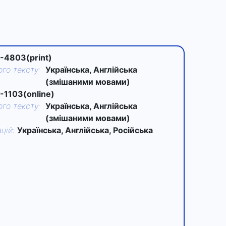
-4803(print)
го тексту
:
Українська, Англійська
(змішаними мовами)
-1103(online)
го тексту
:
Українська, Англійська
(змішаними мовами)
цій
:
Українська, Англійська, Російська