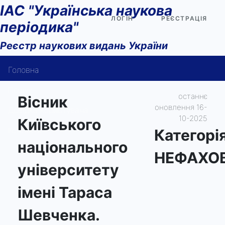
ІАС "Українська наукова
ЛОГІН
РЕЄСТРАЦІЯ
періодика"
Реєстр наукових видань України
Головна
Пошук
останнє
Вісник
оновлення 16-
Довідка користувача
10-2025
Київського
Контакти
Категорi
національного
НЕФАХО
університету
імені Тараса
Шевченка.