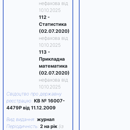
нефахова від
10.10.2025
112 -
Статистика
(02.07.2020)
нефахова від
10.10.2025
113 -
Прикладна
математика
(02.07.2020)
нефахова від
10.10.2025
Свідоцтво про державну
реєстрацію
:
КВ № 16007-
4479Р від 11.12.2009
Вид видання
:
журнал
Періодичність
:
2 на рік
(із