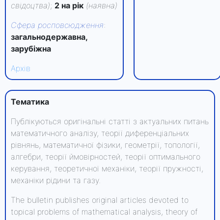
свідоцтва)
;
2 на рік
(наявна)
Сфера росповсюдження
:
загальнодержавна,
зарубіжна
Архів
Тематика
Публікуються оригінальні статті з актуальних питань
математичного аналізу, теорії диференціальних
рівнянь, математичної фізики, геометрії, топології,
алгебри, теорії ймовірностей, теорії оптимального
керування, теоретичної механіки, теорії пружності,
механіки рідини та газу.
The bulletin publishes original articles devoted to
topical problems of mathematical analysis, theory of