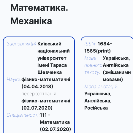
Математика.
Механіка
Засновник(и)
:
Київський
ISSN
:
1684-
національний
1565(print)
університет
Мова
Українська,
імені Тараса
повного
Англійська
Шевченка
тексту
:
(змішаними
Науки
:
фізико-математичні
мовами)
(04.04.2018)
Мова анотацій
:
перереєстрація
Українська,
фізико-математичні
Англійська,
(02.07.2020)
Російська
Спеціальності
:
111 -
Математика
(02.07.2020)