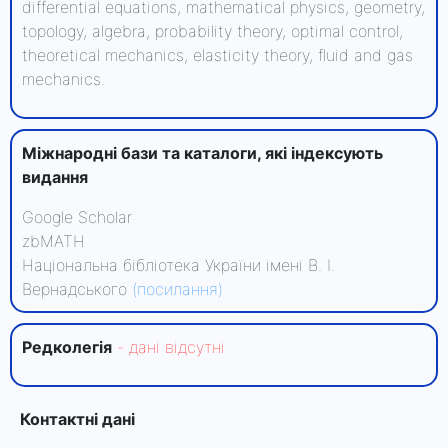
differential equations, mathematical physics, geometry,
topology, algebra, probability theory, optimal control,
theoretical mechanics, elasticity theory, fluid and gas
mechanics.
Міжнародні бази та каталоги, які індексують
видання
Google Scholar
zbMATH
Національна бібліотека України імені В. І.
Вернадського
(посилання)
Редколегiя
- данi вiдсутнi
Контактні дані