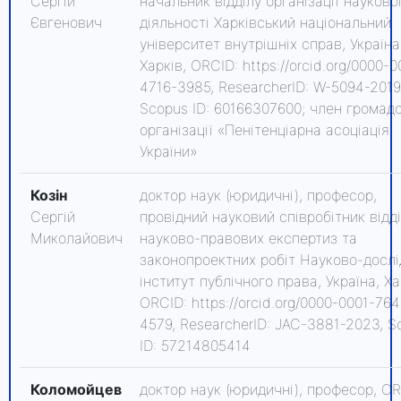
Сергій
начальник відділу організації науково
Євгенович
діяльності Харківський національний
університет внутрішніх справ, Україна
Харків, ORCID: https://orcid.org/0000-
4716-3985, ResearcherID: W-5094-2019
Scopus ID: 60166307600; член громадс
організації «Пенітенціарна асоціація
України»
Козін
доктор наук (юридичні), професор,
Сергій
провідний науковий співробітник відд
Миколайович
науково-правових експертиз та
законопроектних робіт Науково-досл
інститут публічного права, Україна, Ха
ORCID: https://orcid.org/0000-0001-764
4579, ResearcherID: JAC-3881-2023, S
ID: 57214805414
Коломойцев
доктор наук (юридичні), професор, OR