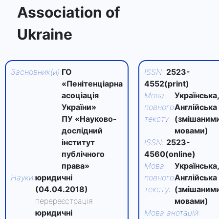
Association of
Ukraine
Засновник(и)
:
ГО
ISSN
:
2523-
«Пенітенціарна
4552(print)
асоціація
Мова
Українська
України»
повного
Англійська
ПУ «Науково-
тексту
:
(змішаним
дослідний
мовами)
інститут
ISSN
:
2523-
публічного
4560(online)
права»
Мова
Українська
Науки
:
юридичні
повного
Англійська
(04.04.2018)
тексту
:
(змішаним
перереєстрація
мовами)
юридичні
Мова анотацій
: