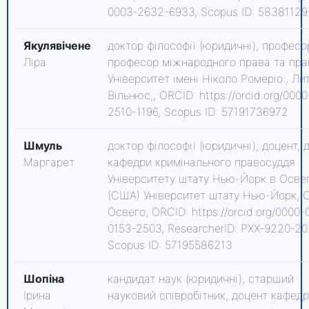
0003-2632-6933, Scopus ID: 5838112
Якулявічене
доктор філософії (юридичні), професо
Ліра
професор міжнародного права та пр
Університет імені Ніколо Ромеріо:, Ли
Вільнюс,, ORCID: https://orcid.org/000
2510-1196, Scopus ID: 57191736972
Шмуль
доктор філософії (юридичні), доцент, 
Маргарет
кафедри кримінального правосуддя
Університету штату Нью-Йорк в Осве
(США) Університет штату Нью-Йорк, 
Освего, ORCID: https://orcid.org/0000-
0153-2503, ResearcherID: PXX-9220-20
Scopus ID: 57195586213
Шопіна
кандидат наук (юридичні), старший
Ірина
науковий співробітник, доцент кафед