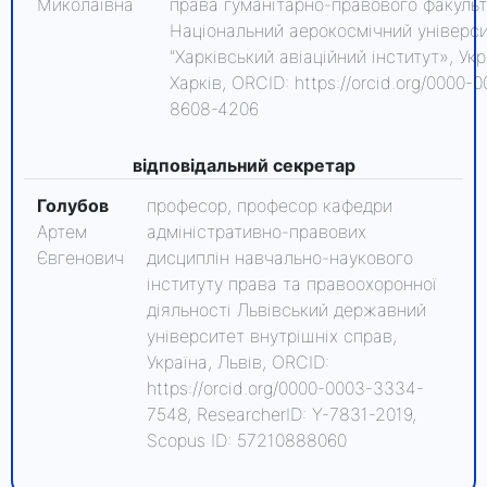
Миколаївна
права гуманітарно-правового факуль
Національний аерокосмічний універс
"Харківський авіаційний інститут», Укр
Харків, ORCID: https://orcid.org/0000-0
8608-4206
відповідальний секретар
Голубов
професор, професор кафедри
Артем
адміністративно-правових
Євгенович
дисциплін навчально-наукового
інституту права та правоохоронної
діяльності Львівський державний
університет внутрішніх справ,
Україна, Львів, ORCID:
https://orcid.org/0000-0003-3334-
7548, ResearcherID: Y-7831-2019,
Scopus ID: 57210888060