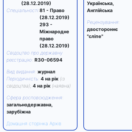
(28.12.2019)
Українська,
Спеціальності
:
81 - Право
Англійська
(28.12.2019)
Рецензування
:
293 -
двостороннє
Міжнародне
"сліпе"
право
(28.12.2019)
Свідоцтво про державну
реєстрацію
:
R30-06594
Вид видання
:
журнал
Періодичність
:
4 на рік
(із
свідоцтва)
;
4 на рік
(наявна)
Сфера росповсюдження
:
загальнодержавна,
зарубіжна
Домашня сторінка
Архів