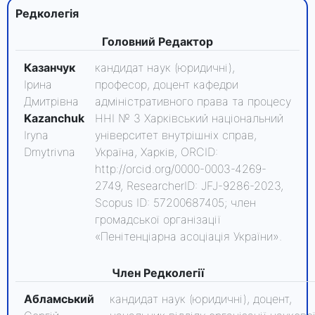
Редколегiя
Головний Редактор
Казанчук
кандидат наук (юридичні),
Ірина
професор, доцент кафедри
Дмитрівна
адміністративного права та процесу
Kazanchuk
ННІ № 3 Харківський національний
Iryna
університет внутрішніх справ,
Dmytrivna
Україна, Харків, ORCID:
http://orcid.org/0000-0003-4269-
2749, ResearcherID: JFJ-9286-2023,
Scopus ID: 57200687405; член
громадської організації
«Пенітенціарна асоціація України».
Член Редколегії
Абламський
кандидат наук (юридичні), доцент,