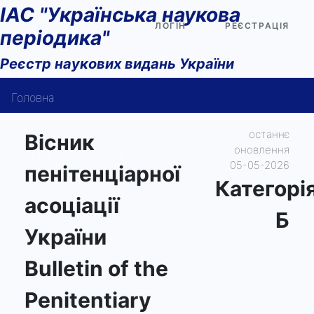
ІАС "Українська наукова
ЛОГІН
РЕЄСТРАЦІЯ
періодика"
Реєстр наукових видань України
Головна
Пошук
останнє
Вісник
оновлення
Довідка користувача
05-05-2026
пенітенціарної
Контакти
Категорi
асоціації
Б
України
Bulletin of the
Penitentiary