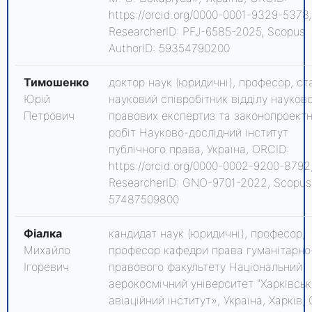
https://orcid.org/0000-0001-9329-5378,
ResearcherID: PFJ-6585-2025, Scopus
AuthorID: 59354790200
Тимошенко
доктор наук (юридичні), професор, с
Юрій
науковий співробітник відділу науков
Петрович
правових експертиз та законопроект
робіт Науково-дослідний інститут
публічного права, Україна, ORCID:
https://orcid.org/0000-0002-9200-8792
ResearcherID: GNO-9701-2022, Scopus 
57487509800
Фіалка
кандидат наук (юридичні), професор,
Михайло
професор кафедри права гуманітарно
Ігоревич
правового факультету Національний
аерокосмічний університет "Харківсь
авіаційний інститут», Україна, Харків,