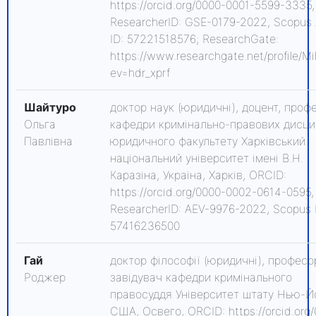
https://orcid.org/0000-0001-5599-3335,
ResearcherID: GSE-0179-2022, Scopus 
ID: 57221518576; ResearchGate:
https://www.researchgate.net/profile/Mi
ev=hdr_xprf
Шайтуро
доктор наук (юридичні), доцент, проф
Ольга
кафедри кримінально-правових дисци
Павлівна
юридичного факультету Харківський
національний університет імені В.Н.
Каразіна, Україна, Харків, ORCID:
https://orcid.org/0000-0002-0614-0595,
ResearcherID: AEV-9976-2022, Scopus 
57416236500
Гай
доктор філософії (юридичні), професо
Роджер
завідувач кафедри кримінального
правосуддя Університет штату Нью-Й
США, Освего, ORCID: https://orcid.org