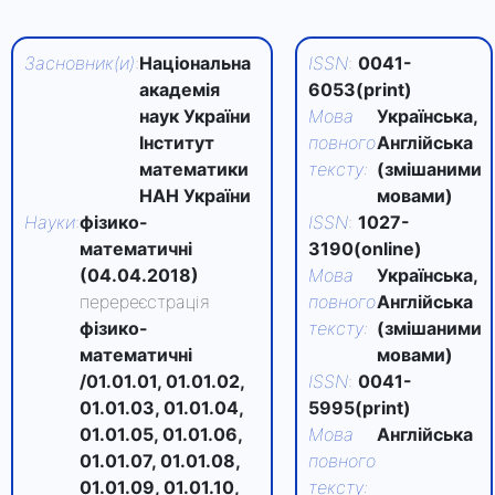
Засновник(и)
:
Національна
ISSN
:
0041-
академія
6053(print)
наук України
Мова
Українська,
Інститут
повного
Англійська
математики
тексту
:
(змішаними
НАН України
мовами)
Науки
:
фізико-
ISSN
:
1027-
математичні
3190(online)
(04.04.2018)
Мова
Українська,
перереєстрація
повного
Англійська
фізико-
тексту
:
(змішаними
математичні
мовами)
/
01.01.01,
01.01.02,
ISSN
:
0041-
01.01.03,
01.01.04,
5995(print)
01.01.05,
01.01.06,
Мова
Англійська
01.01.07,
01.01.08,
повного
01.01.09,
01.01.10,
тексту
: