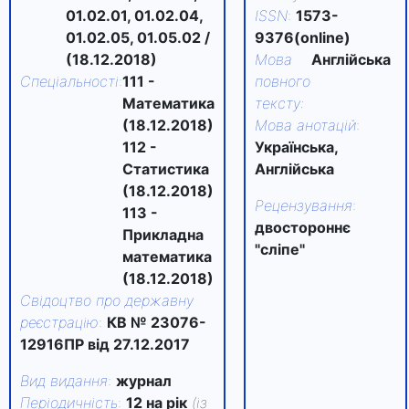
01.02.01,
01.02.04,
ISSN
:
1573-
01.02.05,
01.05.02
/
9376(online)
(18.12.2018)
Мова
Англійська
Спеціальності
:
111 -
повного
Математика
тексту
:
(18.12.2018)
Мова анотацій
:
112 -
Українська,
Статистика
Англійська
(18.12.2018)
Рецензування
:
113 -
двостороннє
Прикладна
"сліпе"
математика
(18.12.2018)
Свідоцтво про державну
реєстрацію
:
КВ № 23076-
12916ПР від 27.12.2017
Вид видання
:
журнал
Періодичність
:
12 на рік
(із