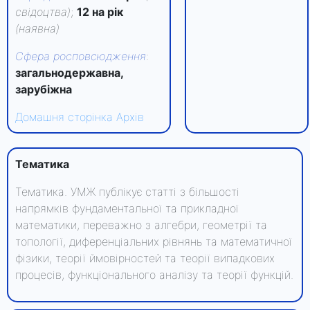
свідоцтва)
;
12 на рік
(наявна)
Сфера росповсюдження
:
загальнодержавна,
зарубіжна
Домашня сторінка
Архів
Тематика
Тематика. УМЖ публікує статті з більшості
напрямків фундаментальної та прикладної
математики, переважно з алгебри, геометрії та
топології, диференціальних рівнянь та математичної
фізики, теорії ймовірностей та теорії випадкових
процесів, функціонального аналізу та теорії функцій.