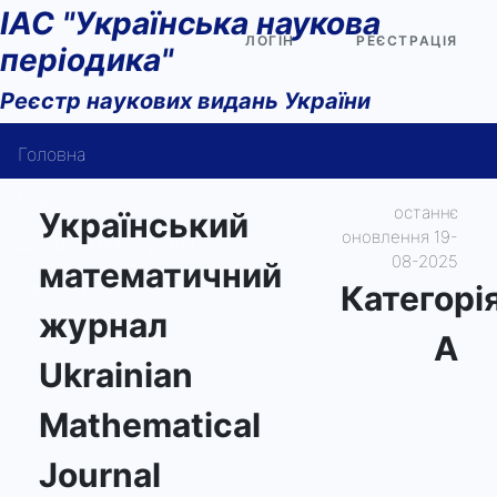
ІАС "Українська наукова
ЛОГІН
РЕЄСТРАЦІЯ
періодика"
Реєстр наукових видань України
Головна
Пошук
останнє
Український
оновлення 19-
Довідка користувача
08-2025
математичний
Контакти
Категорi
журнал
А
Ukrainian
Mathematical
Journal