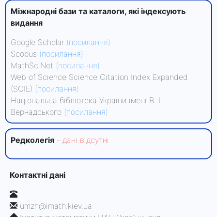
Міжнародні бази та каталоги, які індексують
видання
Google Scholar
(посилання)
Scopus
(посилання)
MathSciNet
(посилання)
Web of Science Science Citation Index Expanded
(SCIE)
(посилання)
Національна бібліотека України імені В. І.
Вернадського
(посилання)
Редколегiя
- данi вiдсутнi
Контактні дані
umzh@imath.kiev.ua