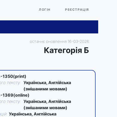
ЛОГІН
РЕЄСТРАЦІЯ
останнє оновлення 16-03-2026
Категорiя Б
-1350(print)
го тексту
:
Українська, Англійська
(змішаними мовами)
-1369(online)
го тексту
:
Українська, Англійська
(змішаними мовами)
цій
:
Українська, Англійська