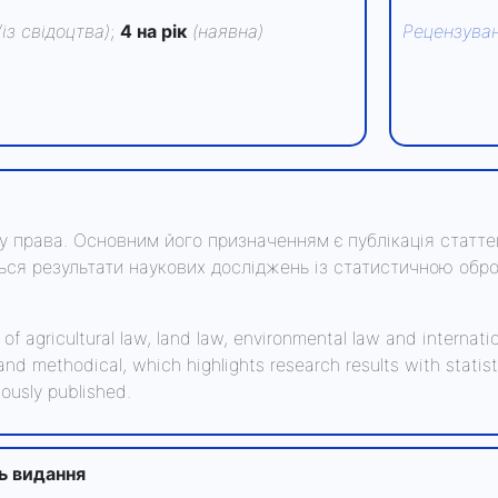
(із свідоцтва)
;
4 на рік
(наявна)
Рецензува
у права. Основним його призначенням є публікація стат
ься результати наукових досліджень із статистичною обр
f agricultural law, land law, environmental law and internatio
nd methodical, which highlights research results with statist
iously published.
ть видання