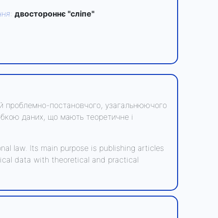
ння
:
двостороннє "сліпе"
тей проблемно-постановчого, узагальнюючого
обкою даних, що мають теоретичне і
nal law. Its main purpose is publishing articles
ical data with theoretical and practical