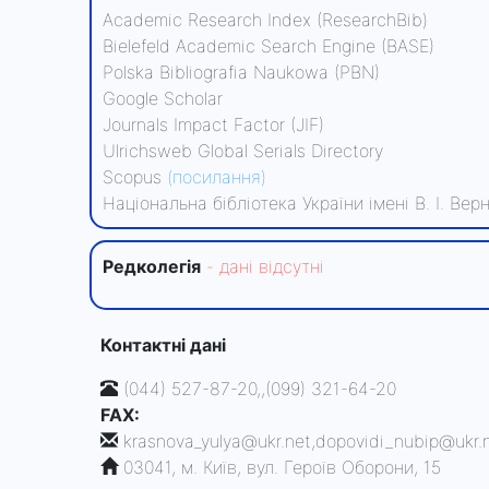
Academic Research Index (ResearchBib)
Bielefeld Academic Search Engine (BASE)
Polska Bibliografia Naukowa (PBN)
Google Scholar
Journals Impact Factor (JIF)
Ulrichsweb Global Serials Directory
Scopus
(посилання)
Національна бібліотека України імені В. І. Ве
Редколегiя
- данi вiдсутнi
Контактні дані
(044) 527-87-20,,(099) 321-64-20
FAX:
krasnova_yulya@ukr.net,dopovidi_nubip@ukr.
03041, м. Київ, вул. Героїв Оборони, 15