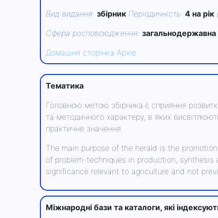
Вид видання
:
збірник
Періодичність
:
4 на рік
Сфера росповсюдження
:
загальнодержавна
Домашня сторінка
Архів
Тематика
Головною метою збірника є сприяння розвитк
та методичного характеру, в яких висвітлюют
практичне значення.
The main purpose of the herald is the promotion o
of problem-techniques in production, synthesis a
significance relevant to agriculture and not prev
Міжнародні бази та каталоги, які індексую