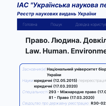
ІАС "Українська наукова п
Реєстр наукових видань України
Головна
Пошук
Довідка користу
Право. Людина. Довкі
Law. Human. Environm
Засновник(и)
:
Національний університет біо
України
Науки
:
юридичні
(12.05.2015)
перереєстраці
юридичні
(17.03.2020)
Спеціальності
:
293 - Міжнародне право
(17.
81 - Право
(17.03.2020)
Свідоцтво про державну реєстрацію
:
R30-02