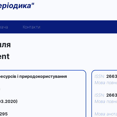
еріодика"
вача
Контакти
лля
ent
ресурсів і природокористування
ISSN
:
2663
Мова повно
я
ISSN
:
2663
03.2020)
Мова повно
295
Мова анота