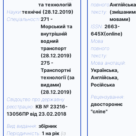
та технологій
повного
Англійськ
Науки
:
технічні
(28.12.2019)
тексту
:
(змішаним
Спеціальності
:
271 -
мовами)
Морський та
ISSN
:
2663-
внутрішній
645Х(online)
водний
Мова
транспорт
повного
(28.12.2019)
тексту
:
275 -
Мова анотацій
:
Транспортні
Українська,
технології (за
Англійська,
видами)
Російська
(28.12.2019)
Рецензування
:
Свідоцтво про державну
двостороннє
реєстрацію
:
КВ № 23216-
"сліпе"
13056ПР від 23.02.2018
Вид видання
:
збірник
Періодичність
:
1 на рік
(із