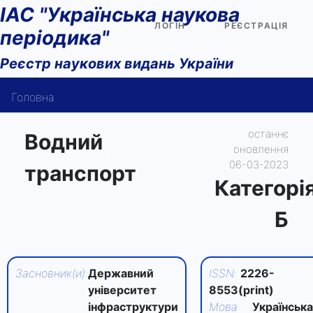
ІАС "Українська наукова
ЛОГІН
РЕЄСТРАЦІЯ
періодика"
Реєстр наукових видань України
Головна
Пошук
останнє
Водний
оновлення
Довідка користувача
06-03-2023
транспорт
Контакти
Категорi
Б
Засновник(и)
:
Державний
ISSN
:
2226-
університет
8553(print)
інфраструктури
Мова
Українська