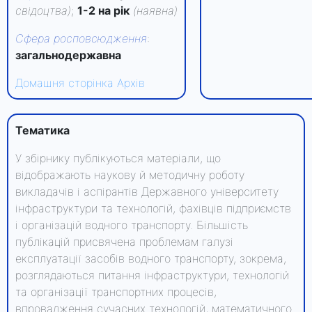
свідоцтва)
;
1-2 на рік
(наявна)
Сфера росповсюдження
:
загальнодержавна
Домашня сторінка
Архів
Тематика
У збірнику публікуються матеріали, що
відображають наукову й методичну роботу
викладачів і аспірантів Державного університету
інфраструктури та технологій, фахівців підприємств
і організацій водного транспорту. Більшість
публікацій присвячена проблемам галузі
експлуатації засобів водного транспорту, зокрема,
розглядаються питання інфраструктури, технологій
та організації транспортних процесів,
впровадження сучасних технологій, математичного