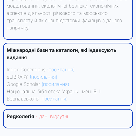
моделювання, екологічної безпеки, економічних
аспектів діяльності річкового та морського
транспорту й якісної підготовки фахівців з даного
напрямку.
Міжнародні бази та каталоги, які індексують
видання
Index Copernicus
(посилання)
eLIBRARY
(посилання)
Google Scholar
(посилання)
Національна бібліотека України імені В. І.
Вернадського
(посилання)
Редколегiя
- данi вiдсутнi