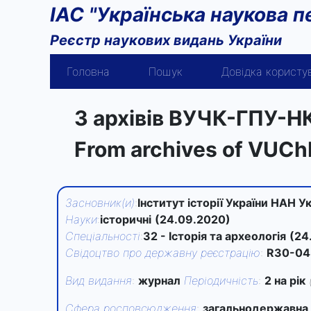
ІАС "Українська наукова п
Реєстр наукових видань України
Головна
Пошук
Довідка користу
З архівів ВУЧК-ГПУ-
From archives of VU
Засновник(и)
:
Інститут історії України НАН У
Науки
:
історичні
(24.09.2020)
Спеціальності
:
32 - Історія та археологія
(24
Свідоцтво про державну реєстрацію
:
R30-04
Вид видання
:
журнал
Періодичність
:
2 на рік
Сфера росповсюдження
:
загальнодержавна