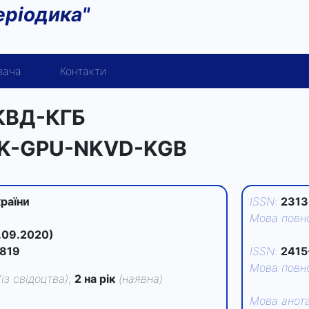
еріодика"
вача
Контакти
НКВД-КГБ
ChK-GPU-NKVD-KGB
країни
ISSN
:
2313
Мова повно
.09.2020)
819
ISSN
:
2415
Мова повно
(із свідоцтва)
;
2 на рік
(наявна)
Мова анота