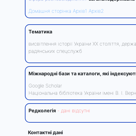
Домашня сторінка
Архів1
Архів2
Тематика
висвітлення історії України ХХ століття, держа
радянських спецслужб
Міжнародні бази та каталоги, які індексую
Google Scholar
Національна бібліотека України імені В. І. Ве
Редколегiя
- данi вiдсутнi
Контактні дані