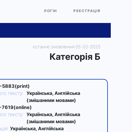
ЛОГІН
РЕЄСТРАЦІЯ
останнє оновлення 05-02-2025
Категорiя Б
-5883(print)
го тексту
:
Українська, Англійська
(змішаними мовами)
-7619(online)
го тексту
:
Українська, Англійська
(змішаними мовами)
цій
:
Українська, Англійська