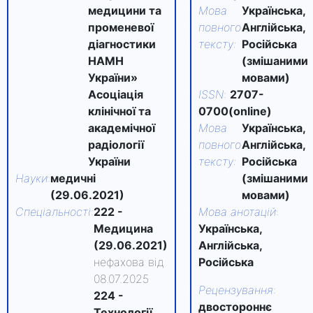
медицини та
Мова
Українська,
променевої
повного
Англійська,
діагностики
тексту
:
Російська
НАМН
(змішаними
України»
мовами)
Асоціація
ISSN
:
2707-
клінічної та
0700(online)
академічної
Мова
Українська,
радіології
повного
Англійська,
України
тексту
:
Російська
Науки
:
медичні
(змішаними
(29.06.2021)
мовами)
Спеціальності
:
222 -
Мова анотацій
:
Медицина
Українська,
(29.06.2021)
Англійська,
нефахова від
Російська
08.07.2025
Рецензування
:
224 -
двостороннє
Технології