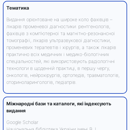
Тематика
Видання орієнтоване на широке коло фахівців –
лікарів променевої діагностики: рентгенологів,
фахівців з комп'ютерної та магнітно-резонансної
томографії, лікарів ультразвукової діагностики,
променевих терапевтів і хірургів, а також лікарів
практично всіх медичних і медико-біологічних
спеціальностей, які використовують радіологічні
технологи в щоденній практиці, в першу чергу,
онкологів, нейрохірургів, ортопедів, травматологів,
оториноларингологів, педіатрів.
Міжнародні бази та каталоги, які індексують
видання
Google Scholar
Національна бібліотека України імені В. І.