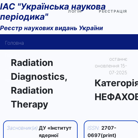
ІАС "Українська наукова
ЛОГІН
РЕЄСТРАЦІЯ
періодика"
Реєстр наукових видань України
Головна
Пошук
останнє
Radiation
оновлення 15-
Довідка користувача
07-2025
Diagnostics,
Контакти
Категорi
Radiation
НЕФАХО
Therapy
Засновник(и)
:
ДУ «Інститут
ISSN
:
2707-
ядерної
0697(print)