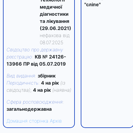
"сліпе"
медичної
діагностики
та лікування
(29.06.2021)
нефахова від
08.07.2025
Свідоцтво про державну
реєстрацію
:
КВ № 24126-
13966 ПР від 05.07.2019
Вид видання
:
збірник
Періодичність
:
4 на рік
(із
свідоцтва)
;
4 на рік
(наявна)
Сфера росповсюдження
:
загальнодержавна
Домашня сторінка
Архів