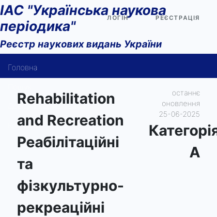
ІАС "Українська наукова
ЛОГІН
РЕЄСТРАЦІЯ
періодика"
Реєстр наукових видань України
Головна
Пошук
останнє
Rehabilitation
оновлення
Довідка користувача
25-06-2025
and Recreation
Контакти
Категорi
Реабілітаційні
А
та
фізкультурно-
рекреаційні