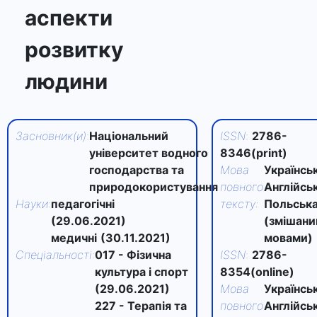
аспекти
розвитку
людини
Засновник(и)
:
Національний
ISSN
:
2786-
університет водного
8346(print)
господарства та
Мова
Українськ
природокористування
повного
Англійськ
Науки
:
педагогічні
тексту
:
Польськ
(29.06.2021)
(змішан
медичні
(30.11.2021)
мовами)
Спеціальності
:
017 - Фізична
ISSN
:
2786-
культура і спорт
8354(online)
(29.06.2021)
Мова
Українськ
227 - Терапія та
повного
Англійськ