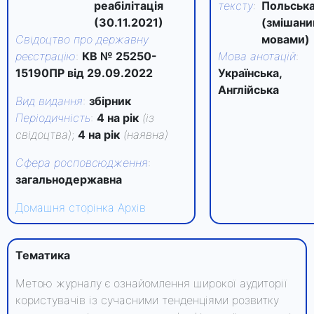
реабілітація
тексту
:
Польськ
(30.11.2021)
(змішан
Свідоцтво про державну
мовами)
реєстрацію
:
КВ № 25250-
Мова анотацій
:
15190ПР від 29.09.2022
Українська,
Англійська
Вид видання
:
збірник
Періодичність
:
4 на рік
(із
свідоцтва)
;
4 на рік
(наявна)
Сфера росповсюдження
:
загальнодержавна
Домашня сторінка
Архів
Тематика
Метою журналу є ознайомлення широкої аудиторії
користувачів із сучасними тенденціями розвитку