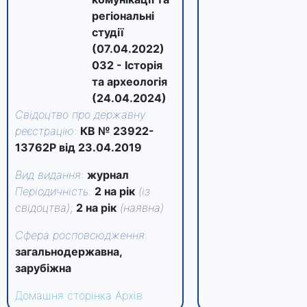
регіональні
студії
(07.04.2022)
032 - Історія
та археологія
(24.04.2024)
Свідоцтво про державну
реєстрацію
:
КВ № 23922-
13762Р від 23.04.2019
Вид видання
:
журнал
Періодичність
:
2 на рік
(із
свідоцтва)
;
2 на рік
(наявна)
Сфера росповсюдження
:
загальнодержавна,
зарубіжна
Домашня сторінка
Архів