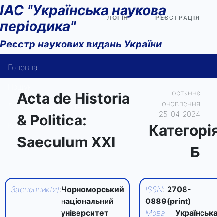
ІАС "Українська наукова
ЛОГІН
РЕЄСТРАЦІЯ
періодика"
Реєстр наукових видань України
Головна
Пошук
останнє
Acta de Historia
оновлення
Довідка користувача
25-04-2024
& Politica:
Контакти
Категорi
Saeculum XXI
Б
Засновник(и)
:
Чорноморський
ISSN
:
2708-
національний
0889(print)
університет
Мова
Українська