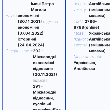
імені Петра
повного
Англійськ
Могили
тексту
:
(змішаним
Науки
:
економічні
мовами)
(30.11.2021)
відмова
ISSN
:
2786-
економічні
8788(online)
(07.04.2022)
Мова
Українська
історичні
повного
Англійськ
(24.04.2024)
тексту
:
(змішаним
Спеціальності
:
292 -
мовами)
Міжнародні
Мова анотацій
:
економічні
Українська,
відносини
Англійська
(30.11.2021)
відмова
291 -
Міжнародні
відносини,
суспільні
комунікації та