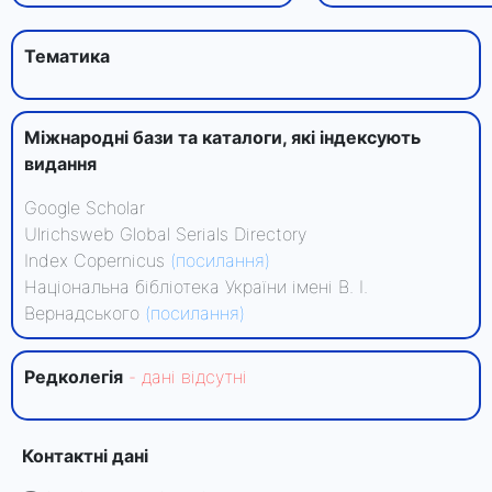
Тематика
Міжнародні бази та каталоги, які індексують
видання
Google Scholar
Ulrichsweb Global Serials Directory
Index Copernicus
(посилання)
Національна бібліотека України імені В. І.
Вернадського
(посилання)
Редколегiя
- данi вiдсутнi
Контактні дані