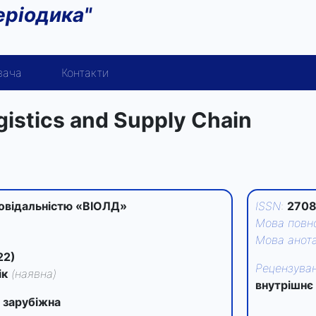
еріодика"
вача
Контакти
logistics and Supply Chain
овідальністю «ВІОЛД»
ISSN
:
2708
Мова повно
Мова анота
22)
Рецензува
ік
(наявна)
внутрішнє
 зарубіжна