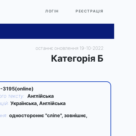
ЛОГІН
РЕЄСТРАЦІЯ
останнє оновлення 19-10-2022
Категорiя Б
-3195(online)
го тексту
:
Англійська
цій
:
Українська, Англійська
ння
:
одностороннє "сліпе", зовнішнє,