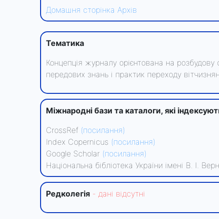
Домашня сторінка
Архів
Тематика
Концепція журналу орієнтована на розбудову 
передових знань і практик переходу вітчизнян
Міжнародні бази та каталоги, які індексую
CrossRef
(посилання)
Index Copernicus
(посилання)
Google Scholar
(посилання)
Національна бібліотека України імені В. І. Ве
Редколегiя
- данi вiдсутнi