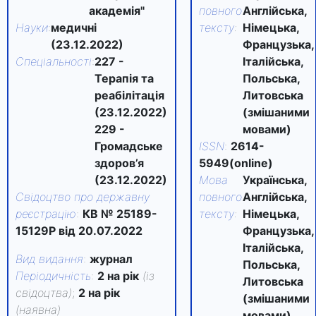
академія"
повного
Англійська,
Науки
:
медичні
тексту
:
Німецька,
(23.12.2022)
Французька,
Спеціальності
:
227 -
Італійська,
Терапія та
Польська,
реабілітація
Литовська
(23.12.2022)
(змішаними
229 -
мовами)
Громадське
ISSN
:
2614-
здоров’я
5949(online)
(23.12.2022)
Мова
Українська,
Свідоцтво про державну
повного
Англійська,
реєстрацію
:
КВ № 25189-
тексту
:
Німецька,
15129Р від 20.07.2022
Французька,
Італійська,
Вид видання
:
журнал
Польська,
Періодичність
:
2 на рік
(із
Литовська
свідоцтва)
;
2 на рік
(змішаними
(наявна)
мовами)