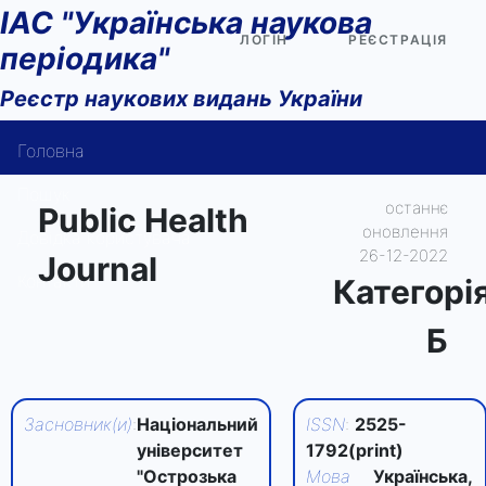
ІАС "Українська наукова
ЛОГІН
РЕЄСТРАЦІЯ
періодика"
Реєстр наукових видань України
Головна
Пошук
останнє
Public Health
оновлення
Довідка користувача
26-12-2022
Journal
Контакти
Категорi
Б
Засновник(и)
:
Національний
ISSN
:
2525-
університет
1792(print)
"Острозька
Мова
Українська,