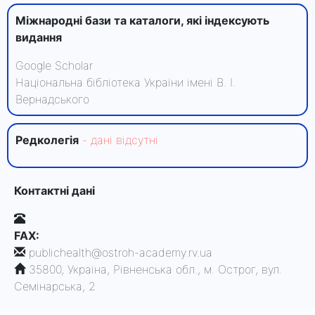
Міжнародні бази та каталоги, які індексують
видання
Google Scholar
Національна бібліотека України імені В. І.
Вернадського
Редколегiя
- данi вiдсутнi
Контактні дані
FAX:
publichealth@ostroh-academy.rv.ua
35800, Україна, Рівненська обл., м. Острог, вул.
Семінарська, 2