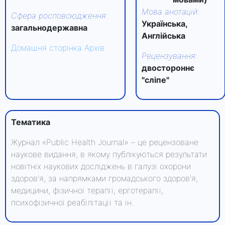
Мова анотацій
:
Сфера росповсюдження
:
Українська,
загальнодержавна
Англійська
Домашня сторінка
Архів
Рецензування
:
двостороннє
"сліпе"
Тематика
Журнал «Public Health Journal» – це рецензоване
наукове видання, в якому публікуються результати
новітніх наукових досліджень в галузі охорони
здоров'я, за напрямками громадського здоров'я,
медицини, фізичної терапії, ерготерапії,
психофізичної реабілітації та ін.