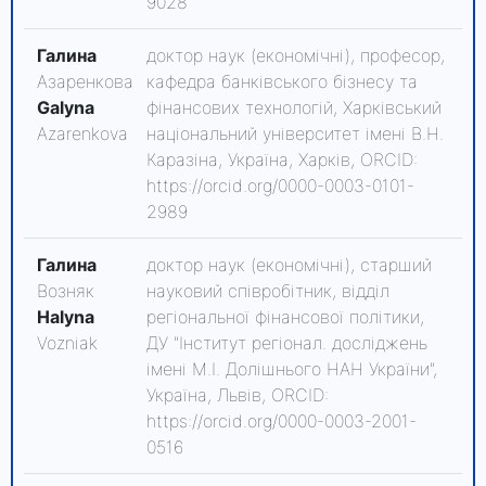
9028
Галина
доктор наук (економічні), професор,
Азаренкова
кафедра банківського бізнесу та
Galyna
фінансових технологій, Харківський
Azarenkova
національний університет імені В.Н.
Каразіна, Україна, Харків, ORCID:
https://orcid.org/0000-0003-0101-
2989
Галина
доктор наук (економічні), старший
Возняк
науковий співробітник, відділ
Halyna
регіональної фінансової політики,
Vozniak
ДУ "Інститут регіонал. досліджень
імені М.І. Долішнього НАН України",
Україна, Львів, ORCID:
https://orcid.org/0000-0003-2001-
0516