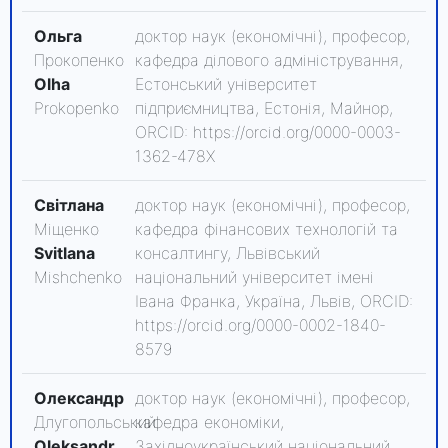
Ольга
доктор наук (економічні), професор,
Прокопенко
кафедра ділового адміністрування,
Olha
Естонський університет
Prokopenko
підприємництва, Естонія, Майнор,
ORCID: https://orcid.org/0000-0003-
1362-478X
Світлана
доктор наук (економічні), професор,
Міщенко
кафедра фінансових технологій та
Svitlana
консалтингу, Львівський
Mishchenko
національний університет імені
Івана Франка, Україна, Львів, ORCID:
https://orcid.org/0000-0002-1840-
8579
Олександр
доктор наук (економічні), професор,
Длугопольський
кафедра економіки,
Oleksandr
Західноукраїнський національний