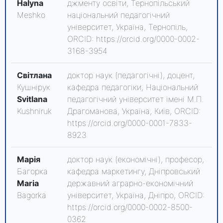
Halyna
джменту освіти, Тернопільський
Meshko
національний педагогічний
університет, Україна, Тернопіль,
ORCID: https://orcid.org/0000-0002-
3168-3954
Світлана
доктор наук (педагогічні), доцент,
Кушнірук
кафедра педагогіки, Національний
Svitlana
педагогічний університет імені М.П.
Kushniruk
Драгоманова, Україна, Київ, ORCID:
https://orcid.org/0000-0001-7833-
8923
Марія
доктор наук (економічні), професор,
Багорка
кафедра маркетингу, Дніпровський
Maria
державний аграрно-економічний
Bagorka
університет, Україна, Дніпро, ORCID:
https://orcid.org/0000-0002-8500-
0362