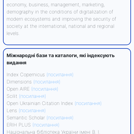
economy, business, management, marketing,
demography in the conditions of digitalization of
modern ecosystems and improving the security of
society at the international, national and regional
levels.
Міжнародні бази та каталоги, які індексують
видання
Index Copernicus
(посилання)
Dimensions
(посилання)
Open AIRE
(посилання)
Scilit
(посилання)
Open Ukrainian Citation Index
(посилання)
Lens
(посилання)
Semantic Scholar
(посилання)
ERIH PLUS
(посилання)
Національна бібліотека України імені В. І.