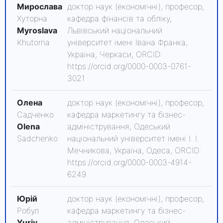
Мирослава
доктор наук (економічні), професор,
Хуторна
кафедра фінансів та обліку,
Myroslava
Львівський національний
Khutorna
університет імені Івана Франка,
Україна, Черкаси, ORCID:
https://orcid.org/0000-0003-0761-
3021
Олена
доктор наук (економічні), професор,
Садченко
кафедра маркетингу та бізнес-
Olena
адміністрування, Одеський
Sadchenko
національний університет імені І. І.
Мечникова, Україна, Одеса, ORCID:
https://orcid.org/0000-0003-4914-
6249
Юрій
доктор наук (економічні), професор,
Робул
кафедра маркетингу та бізнес-
Yuriy
адміністрування, Одеський