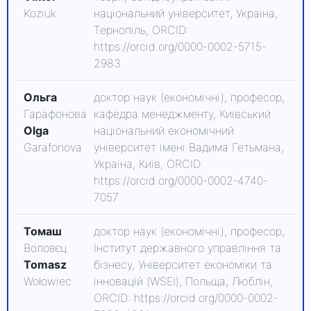
Koziuk
національний університет, Україна,
Тернопіль, ORCID:
https://orcid.org/0000-0002-5715-
2983
Ольга
доктор наук (економічні), професор,
Гарафонова
кафедра менеджменту, Київський
Olga
національний економічний
Garafonova
університет імені Вадима Гетьмана,
Україна, Київ, ORCID:
https://orcid.org/0000-0002-4740-
7057
Томаш
доктор наук (економічні), професор,
Воловєц
Інститут державного управління та
Tomasz
бізнесу, Університет економіки та
Wołowiec
інновацій (WSEI), Польща, Люблін,
ORCID: https://orcid.org/0000-0002-