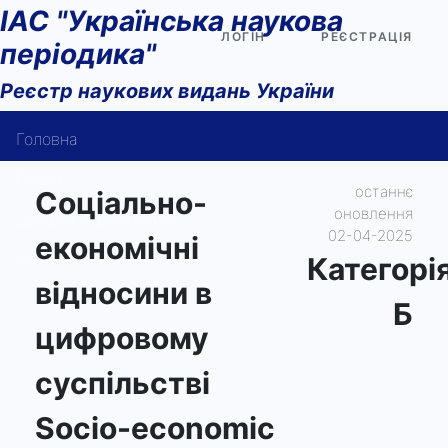
ІАС "Українська наукова
ЛОГІН
РЕЄСТРАЦІЯ
періодика"
Реєстр наукових видань України
Головна
Пошук
останнє
Соціально-
оновлення
Довідка користувача
02-04-2025
економічні
Контакти
Категорi
відносини в
Б
цифровому
суспільстві
Socio-economic