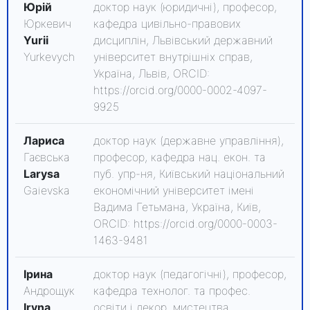
Юрій
доктор наук (юридичні), професор,
Юркевич
кафедра цивільно-правових
Yurii
дисциплін, Львівський державний
Yurkevych
університет внутрішніх справ,
Україна, Львів, ORCID:
https://orcid.org/0000-0002-4097-
9925
Лариса
доктор наук (державне управління),
Гаєвська
професор, кафедра нац. екон. та
Larysa
пуб. упр-ня, Київський національний
Gaievska
економічний університет імені
Вадима Гетьмана, Україна, Київ,
ORCID: https://orcid.org/0000-0003-
1463-9481
Ірина
доктор наук (педагогічні), професор,
Андрощук
кафедра технолог. та профес.
Iryna
освіти і декор. мистецтва,