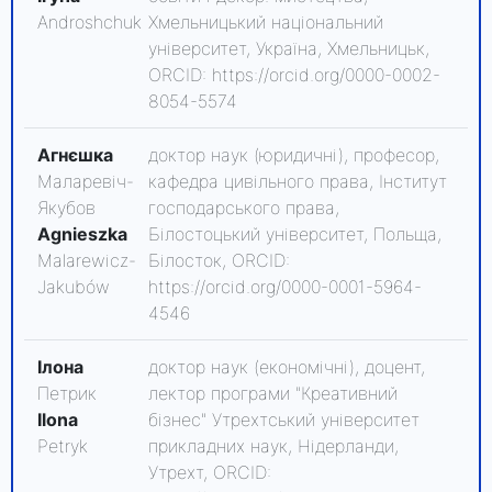
Androshchuk
Хмельницький національний
університет, Україна, Хмельницьк,
ORCID: https://orcid.org/0000-0002-
8054-5574
Агнєшка
доктор наук (юридичні), професор,
Маларевіч-
кафедра цивільного права, Інститут
Якубов
господарського права,
Agnieszka
Білостоцький університет, Польща,
Malarewicz-
Білосток, ORCID:
Jakubów
https://orcid.org/0000-0001-5964-
4546
Ілона
доктор наук (економічні), доцент,
Петрик
лектор програми "Креативний
Ilona
бізнес" Утрехтський університет
Petryk
прикладних наук, Нідерланди,
Утрехт, ORCID: