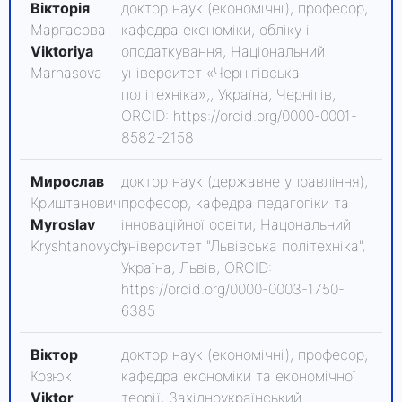
Вікторія
доктор наук (економічні), професор,
Маргасова
кафедра економіки, обліку і
Viktoriya
оподаткування, Національний
Marhasova
університет «Чернігівська
політехніка»,, Україна, Чернігів,
ORCID: https://orcid.org/0000-0001-
8582-2158
Мирослав
доктор наук (державне управління),
Криштанович
професор, кафедра педагогіки та
Myroslav
інноваційної освіти, Нацональний
Kryshtanovych
університет "Львівська політехніка",
Україна, Львів, ORCID:
https://orcid.org/0000-0003-1750-
6385
Віктор
доктор наук (економічні), професор,
Козюк
кафедра економіки та економічної
Viktor
теорії, Західноукраїнський