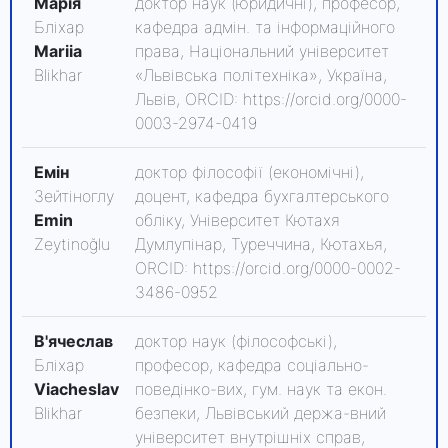
Марія
доктор наук (юридичні), професор,
Бліхар
кафедра адмін. та інформаційного
Mariia
права, Національний університет
Blikhar
«Львівська політехніка», Україна,
Львів, ORCID: https://orcid.org/0000-
0003-2974-0419
Емін
доктор філософії (економічні),
Зейтіноглу
доцент, кафедра бухгалтерського
Emin
обліку, Університет Кютахя
Zeytinoğlu
Думлупінар, Туреччина, Кютахья,
ORCID: https://orcid.org/0000-0002-
3486-0952
В'ячеслав
доктор наук (філософські),
Бліхар
професор, кафедра соціально-
Viacheslav
поведінко-вих, гум. наук та екон.
Blikhar
безпеки, Львівський держа-вний
університет внутрішніх справ,