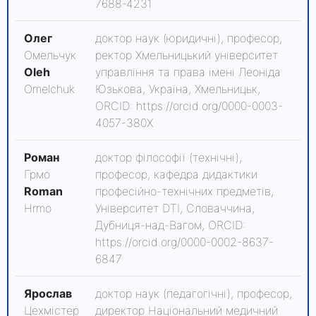
7688-4231
Олег
доктор наук (юридичні), професор,
Омельчук
ректор Хмельницький університет
Oleh
управління та права імені Леоніда
Omelchuk
Юзькова, Україна, Хмельницьк,
ORCID: https://orcid.org/0000-0003-
4057-380X
Роман
доктор філософії (технічні),
Грмо
професор, кафедра дидактики
Roman
професійно-технічних предметів,
Hrmo
Університет DTI, Словаччина,
Дубниця-над-Вагом, ORCID:
https://orcid.org/0000-0002-8637-
6847
Ярослав
доктор наук (педагогічні), професор,
Цехмістер
директор Національний медичний