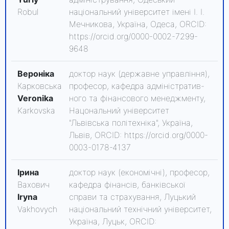
Robul
національний університет імені І. І.
Мечникова, Україна, Одеса, ORCID:
https://orcid.org/0000-0002-7299-
9648
Вероніка
доктор наук (державне управління),
Карковська
професор, кафедра адміністратив-
Veronika
ного та фінансового менеджменту,
Karkovska
Нацональний університет
"Львівська політехніка", Україна,
Львів, ORCID: https://orcid.org/0000-
0003-0178-4137
Ірина
доктор наук (економічні), професор,
Вахович
кафедра фінансів, банківської
Iryna
справи та страхування, Луцький
Vakhovych
національний технічний університет,
Україна, Луцьк, ORCID: