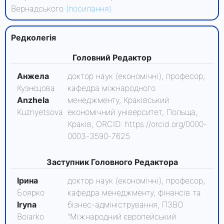
Вернадського
(посилання)
Редколегiя
Головний Редактор
Анжела
доктор наук (економічні), професор,
Кузнєцова
кафедра міжнародного
Anzhela
менеджменту, Краківський
Kuznyetsova
економічний університет, Польща,
Краків, ORCID: https://orcid.org/0000-
0003-3590-7625
Заступник Головного Редактора
Ірина
доктор наук (економічні), професор,
Боярко
кафедра менеджменту, фінансів та
Iryna
бізнес-адміністрування, ПЗВО
Boiarko
"Міжнародний європейський