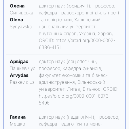
Олена
доктор наук (юридичні), професор,
Синявська
кафедра правоохоронної діяль-ності
Olena
та поліціїстики, Харківський
Synyavska
національний університет
внутрішніх справ, Україна, Харків,
ORCID: https://orcid.org/0000-0002-
6386-4151
Арвідас
доктор наук (соціологічні),
Пашкевічус
професор, кафедра фінансів,
Arvydas
факультет економіки та бізнес-
Paskevicius
адміністрування, Вільнюський
університет, Литва, Вільнюс, ORCID:
https://orcid.org/0000-0001-6073-
5496
Галина
доктор наук (педагогічні), професор,
Мешко
кафедра педагогіки та мене-