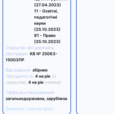
(27.04.2023)
11 - Освітні,
педагогічні
науки
(25.10.2023)
81 - Право
(25.10.2023)
Свідоцтво про державну
реєстрацію
:
КВ № 25063-
15003ПР
Вид видання
:
збірник
Періодичність
:
4 на рік
(із
свідоцтва)
;
4 на рік
(наявна)
Сфера росповсюдження
:
загальнодержавна, зарубіжна
Домашня сторінка
Архів