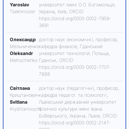
Yaroslav
університет імені О.О. Богомольця,
Tsekhmister
Україна, Київ, ORCID:
https://orcid.org/0000-0002-7959-
3691
Олександр
доктор наук (економічні), професор,
Мельниченко
кафедра фінансів, Гданський
Oleksandr
університет технологій, Польща,
Melnychenko
Гданськ, ORCID:
https://orcid.org/0000-0002-7707-
7888
Світлана
доктор наук (педагогічні), професор,
Криштанович
кафедра педагог. та психології,
Svitlana
Львівський державний університет
Kryshtanovych
фізичної культури імені Івана
Боберського, Україна, Львів, ORCID:
https://orcid.org/0000-0002-2147-