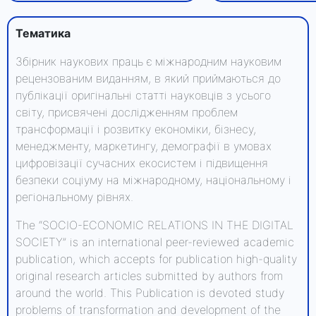
Тематика
Збірник наукових праць є міжнародним науковим
рецензованим виданням, в який приймаються до
публікації оригінальні статті науковців з усього
світу, присвячені дослідженням проблем
трансформації і розвитку економіки, бізнесу,
менеджменту, маркетингу, демографії в умовах
цифровізації сучасних екосистем і підвищення
безпеки соціуму на міжнародному, національному і
регіональному рівнях.
The “SOCIO-ECONOMIC RELATIONS IN THE DIGITAL
SOCIETY” is an international peer-reviewed academic
publication, which accepts for publication high-quality
original research articles submitted by authors from
around the world. This Publication is devoted study
problems of transformation and development of the