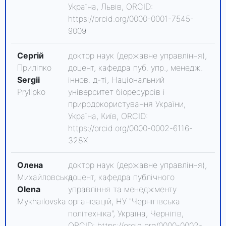
Україна, Львів, ORCID:
https://orcid.org/0000-0001-7545-
9009
Сергій
доктор наук (державне управління),
Приліпко
доцент, кафедра пуб. упр., менедж.
Sergii
іннов. д-ті, Національний
Prylipko
університет біоресурсів і
природокористування України,
Україна, Київ, ORCID:
https://orcid.org/0000-0002-6116-
328X
Олена
доктор наук (державне управління),
Михайловська
доцент, кафедра публічного
Olena
управління та менеджменту
Mykhailovska
організацій, НУ "Чернігівська
політехніка", Україна, Чернігів,
ORCID: https://orcid.org/0000-0002-