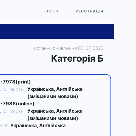
ЛОГІН
РЕЄСТРАЦІЯ
останнє оновлення 03-07-2023
Категорiя Б
-7978(print)
го тексту
:
Українська, Англійська
(змішаними мовами)
-7986(online)
го тексту
:
Українська, Англійська
(змішаними мовами)
цій
:
Українська, Англійська