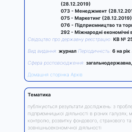
(28.12.2019)
073 - Менеджмент
(28.12.20
075 - Маркетинг
(28.12.2019)
076 - Підприємництво та тор
292 - Міжнародні економічні 
Свідоцтво про державну реєстрацію
:
КВ № 25
Вид видання
:
журнал
Періодичність
:
6 на рік
Сфера росповсюдження
:
загальнодержавна,
Домашня сторінка
Архів
Тематика
публікуються результати досліджень: з пробл
підприємницької діяльності в різних галузях; 
контролю; розвитку фондового, страхового та 
зовнішньоекономічної діяльності