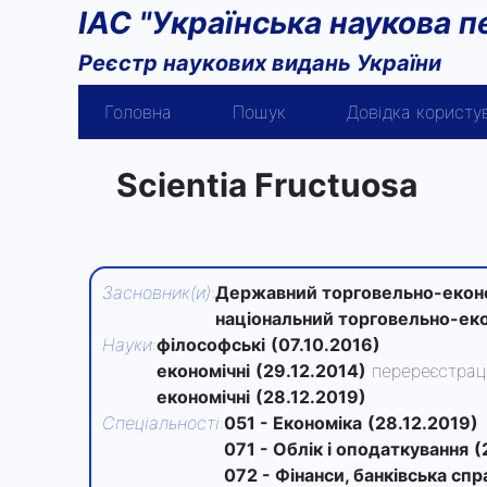
ІАС "Українська наукова п
Реєстр наукових видань України
Головна
Пошук
Довідка користу
Scientia Fructuosa
Засновник(и)
:
Державний торговельно-еконо
національний торговельно-еко
Науки
:
філософські
(07.10.2016)
економічні
(29.12.2014)
перереєстрац
економічні
(28.12.2019)
Спеціальності
:
051 - Економіка
(28.12.2019)
071 - Облік і оподаткування
(
072 - Фінанси, банківська сп