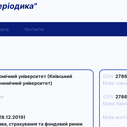
еріодика"
вача
Контакти
мічний університет (Київський
ISSN
:
2786
номічний університет)
Мова повно
ія
ISSN
:
2786
Мова повно
28.12.2019)
Мова анота
рава, страхування та фондовий ринок