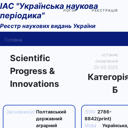
ІАС "Українська наукова
ЛОГІН
РЕЄСТРАЦІЯ
періодика"
Реєстр наукових видань України
Головна
Пошук
останнє
Scientific
оновлення
Довідка користувача
20-03-2025
Progress &
Контакти
Категорi
Innovations
Б
Засновник(и)
:
Полтавський
ISSN
:
2786-
державний
8842(print)
аграрний
Мова
Українська