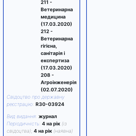
211 -
Ветеринарна
медицина
(17.03.2020)
212 -
Ветеринарна
гігієна,
санітарія і
експертиза
(17.03.2020)
208 -
Агроінженерія
(02.07.2020)
Свідоцтво про державну
реєстрацію
:
R30-03924
Вид видання
:
журнал
Періодичність
:
4 на рік
(із
свідоцтва)
;
4 на рік
(наявна)