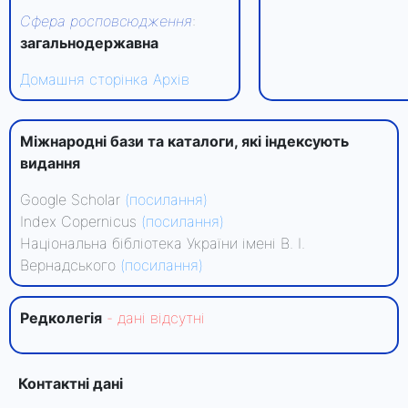
Сфера росповсюдження
:
загальнодержавна
Домашня сторінка
Архів
Міжнародні бази та каталоги, які індексують
видання
Google Scholar
(посилання)
Index Copernicus
(посилання)
Національна бібліотека України імені В. І.
Вернадського
(посилання)
Редколегiя
- данi вiдсутнi
Контактні дані