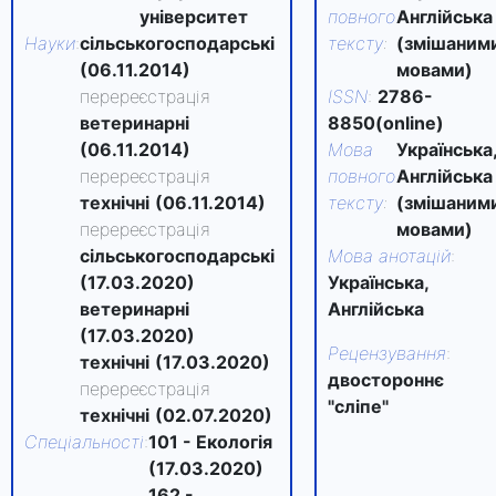
університет
повного
Англійська
Науки
:
сільськогосподарські
тексту
:
(змішаним
(06.11.2014)
мовами)
перереєстрація
ISSN
:
2786-
ветеринарні
8850(online)
(06.11.2014)
Мова
Українська
перереєстрація
повного
Англійська
технічні
(06.11.2014)
тексту
:
(змішаним
перереєстрація
мовами)
сільськогосподарські
Мова анотацій
:
(17.03.2020)
Українська,
ветеринарні
Англійська
(17.03.2020)
Рецензування
:
технічні
(17.03.2020)
двостороннє
перереєстрація
"сліпе"
технічні
(02.07.2020)
Спеціальності
:
101 - Екологія
(17.03.2020)
162 -