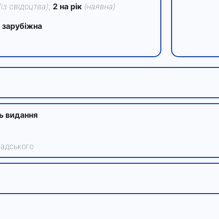
(із свідоцтва)
;
2 на рік
(наявна)
 зарубіжна
ть видання
надського