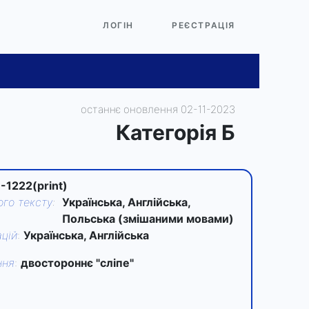
ЛОГІН
РЕЄСТРАЦІЯ
останнє оновлення 02-11-2023
Категорiя Б
-1222(print)
го тексту
:
Українська, Англійська,
Польська (змішаними мовами)
цій
:
Українська, Англійська
ння
:
двостороннє "сліпе"