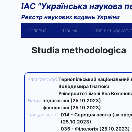
ІАС "Українська наукова п
Реєстр наукових видань України
Головна
Пошук
Довідка користу
Studia methodologica
Засновник(и)
:
Тернопільський національний п
Володимира Гнатюка
Університет імені Яна Кохано
Науки
:
педагогічні
(25.10.2023)
філологічні
(25.10.2023)
Спеціальності
:
014 - Середня освіта (за пр
(25.10.2023)
035 - Філологія
(25.10.2023)