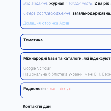
Вид видання
:
журнал
Періодичність
:
2 на рік
Сфера росповсюдження
:
загальнодержавна,
Домашня сторінка
Архів
Тематика
Міжнародні бази та каталоги, які індексую
Google Scholar
Національна бібліотека України імені В. І. Вер
Редколегiя
- данi вiдсутнi
Контактні дані