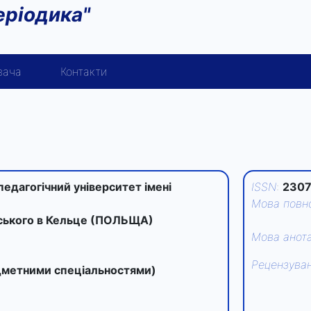
еріодика"
вача
Контакти
едагогічний університет імені
ISSN
:
2307
Мова повно
вського в Кельце (ПОЛЬЩА)
Мова анота
Рецензува
едметними спеціальностями)