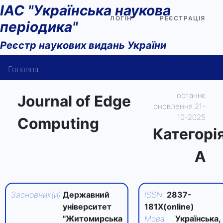
ІАС "Українська наукова
ЛОГІН
РЕЄСТРАЦІЯ
періодика"
Реєстр наукових видань України
Головна
Пошук
останнє
Journal of Edge
оновлення 21-
Довідка користувача
10-2025
Computing
Контакти
Категорi
А
Засновник(и)
:
Державний
ISSN
:
2837-
університет
181X(online)
"Житомирська
Мова
Українська,