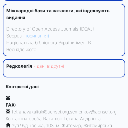
Міжнародні бази та каталоги, які індексують
видання
Directory of Open Access Journals (DOAJ)
Scopus
(посилання)
Національна бібліотека України імені В. І.
Вернадського
Редколегiя
- данi вiдсутнi
Контактні дані
FAX:
tetianavakaliuk@acnsci.org,semerikov@acnsci.org
Контактна особа
Вакалюк Тетяна Андріївна
вул.Чуднівська, 103, м. Житомир, Житомирська