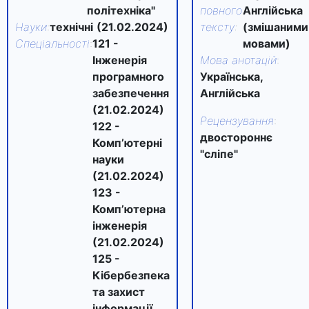
політехніка"
повного
Англійська
Науки
:
технічні
(21.02.2024)
тексту
:
(змішаними
Спеціальності
:
121 -
мовами)
Інженерія
Мова анотацій
:
програмного
Українська,
забезпечення
Англійська
(21.02.2024)
Рецензування
:
122 -
двостороннє
Комп’ютерні
"сліпе"
науки
(21.02.2024)
123 -
Комп’ютерна
інженерія
(21.02.2024)
125 -
Кібербезпека
та захист
інформації