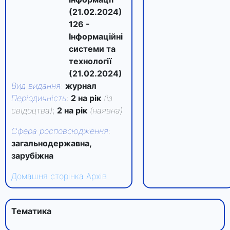
(21.02.2024)
126 -
Інформаційні
системи та
технології
(21.02.2024)
Вид видання
:
журнал
Періодичність
:
2 на рік
(із
свідоцтва)
;
2 на рік
(наявна)
Сфера росповсюдження
:
загальнодержавна,
зарубіжна
Домашня сторінка
Архів
Тематика