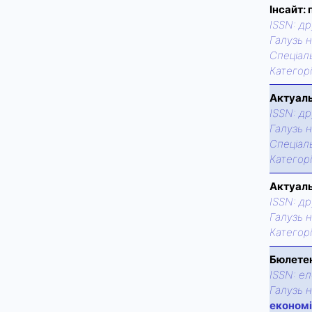
Інсайт:
ISSN:
др
Галузь н
Спецiаль
Категор
Актуаль
ISSN:
др
Галузь н
Спецiаль
Категор
Актуаль
ISSN:
др
Галузь н
Категор
Бюлетен
ISSN:
ел
Галузь н
економі