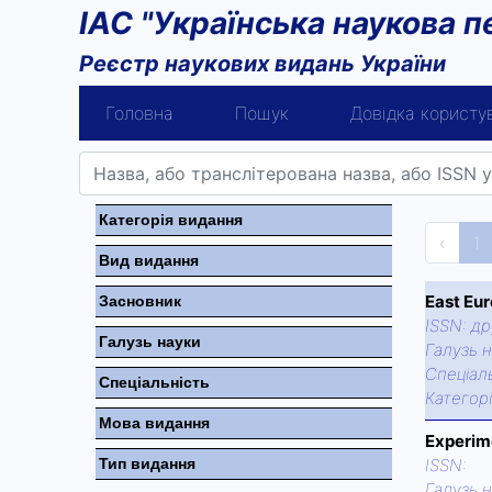
ІАС "Українська наукова п
Реєстр наукових видань України
Головна
Пошук
Довідка користу
Категорiя видання
‹
1
Вид видання
East Eur
Засновник
ISSN:
др
Галузь науки
Галузь н
Спецiаль
Спецiальнiсть
Категор
Мова видання
Experim
Тип видання
ISSN:
Галузь н