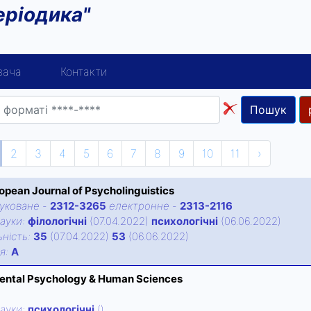
еріодика"
вача
Контакти
Пошук
2
3
4
5
6
7
8
9
10
11
›
opean Journal of Psycholinguistics
уковане
-
2312-3265
електронне
-
2313-2116
ауки:
філологічні
(07.04.2022)
психологічні
(06.06.2022)
нiсть:
35
(07.04.2022)
53
(06.06.2022)
iя:
А
ental Psychology & Human Sciences
ауки:
психологічні
()