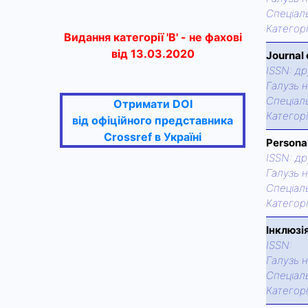
Спецiаль
Категор
Видання категорії 'В' - не фахові
від 13.03.2020
Journal
ISSN:
др
Галузь н
Спецiаль
Отримати DOI
Категор
від офіційного представника
Crossref в Україні
Personal
ISSN:
др
Галузь н
Спецiаль
Категор
Інклюзія
ISSN:
Галузь н
Спецiаль
Категор