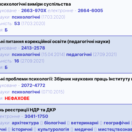
 психологічні виміри суспільства
уковане
-
2663-970X
електронне
-
2664-6005
ауки:
психологічні
(17.03.2020)
нiсть:
53
(17.03.2020)
iя:
Б
ні питання корекційної освіти (педагогічні науки)
уковане
-
2413-2578
ауки:
психологічні
(15.04.2014)
педагогічні
(27.09.2021)
нiсть:
16
(27.09.2021)
iя:
Б
ні проблеми психології: Збірник наукових праць Інституту 
уковане
-
2072-4772
ауки:
психологічні
(07.10.2015)
iя:
НЕФАХОВЕ
ь реєстрації НДР та ДКР
ектронне
-
3041-1750
ауки:
архітектура
()
біологічні
()
ветеринарні
()
географічні
чні
()
історичні
()
культурологія
()
медичні
()
мистецтвозна