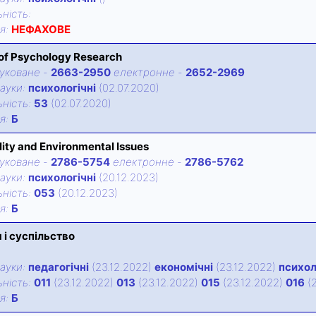
нiсть:
iя:
НЕФАХОВЕ
 of Psychology Research
уковане
-
2663-2950
електронне
-
2652-2969
ауки:
психологічні
(02.07.2020)
нiсть:
53
(02.07.2020)
iя:
Б
ity and Environmental Issues
уковане
-
2786-5754
електронне
-
2786-5762
ауки:
психологічні
(20.12.2023)
нiсть:
053
(20.12.2023)
iя:
Б
 і суспільство
ауки:
педагогічні
(23.12.2022)
економічні
(23.12.2022)
психол
нiсть:
011
(23.12.2022)
013
(23.12.2022)
015
(23.12.2022)
016
(2
iя:
Б