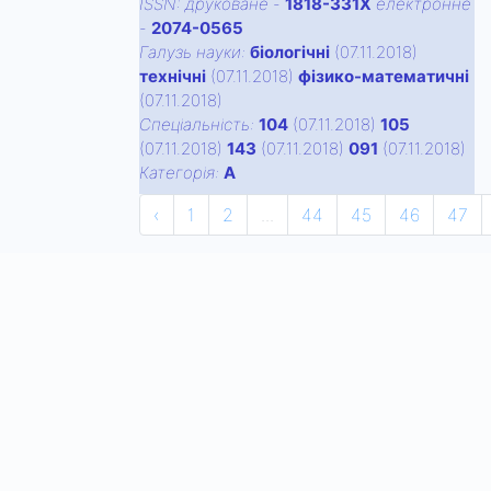
ISSN:
друковане
-
1818-331X
електронне
-
2074-0565
Галузь науки:
біологічні
(07.11.2018)
технічні
(07.11.2018)
фізико-математичні
(07.11.2018)
Спецiальнiсть:
104
(07.11.2018)
105
(07.11.2018)
143
(07.11.2018)
091
(07.11.2018)
Категорiя:
А
‹
1
2
...
44
45
46
47