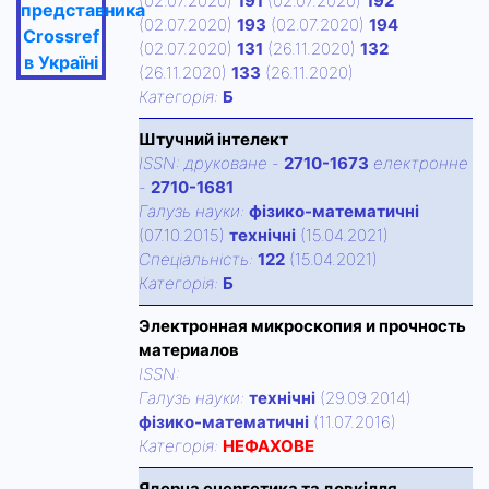
(02.07.2020)
191
(02.07.2020)
192
представника
(02.07.2020)
193
(02.07.2020)
194
Crossref
(02.07.2020)
131
(26.11.2020)
132
в Україні
(26.11.2020)
133
(26.11.2020)
Категорiя:
Б
Штучний інтелект
ISSN:
друковане
-
2710-1673
електронне
-
2710-1681
Галузь науки:
фізико-математичні
(07.10.2015)
технічні
(15.04.2021)
Спецiальнiсть:
122
(15.04.2021)
Категорiя:
Б
Электронная микроскопия и прочность
материалов
ISSN:
Галузь науки:
технічні
(29.09.2014)
фізико-математичні
(11.07.2016)
Категорiя:
НЕФАХОВЕ
Ядерна енергетика та довкілля