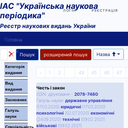
ІАС "Українська наукова
ЛОГІН
РЕЄСТРАЦІЯ
періодика"
Реєстр наукових видань України
Головна
Пошук
Назва
Пошук
розширений пошук
Довідка користувача
Категорiя
‹
1
2
...
44
45
46
47
видання
Контакти
Вид
Честь і закон
видання
ISSN:
друковане
-
2078-7480
Засновник
Галузь науки:
державне управління
(17.03.2020)
юридичні
(17.03.2020)
Галузь
психологічні
(02.07.2020)
економічні
науки
(24.09.2020)
технічні
(09.02.2021)
військові
(09.02.2021)
Спецiальнiсть