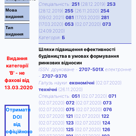
Спецiальнiсть:
251
(28.12.2019)
253
Мова
(28.12.2019)
255
(26.11.2020)
254
видання
(09.02.2021)
081
(17.03.2020)
281
(17.03.2020)
053
(02.07.2020)
073
Тип
(24.09.2020)
видання
Категорiя:
Б
Шляхи підвищення ефективності
будівництва в умовах формування
Видання
ринкових відносин
категорії
ISSN:
друковане
-
2707-501X
електронне
'В' - не
-
2707-9376
фахові від
Галузь науки:
економічні
(02.07.2020)
13.03.2020
технічні
(26.11.2020)
Спецiальнiсть:
051
(02.07.2020)
071
(02.07.2020)
072
(02.07.2020)
073
Отримати
(02.07.2020)
075
(02.07.2020)
076
(02.07.2020)
121
(02.07.2020)
122
DOI
(02.07.2020)
123
(02.07.2020)
124
від
(02.07.2020)
125
(02.07.2020)
126
офіційного