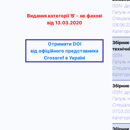
ISSN:
др
Галузь н
Видання категорії 'В' - не фахові
Спецiаль
від 13.03.2020
(06.06.2
Категор
Збірник
Отримати DOI
технічн
від офіційного представника
ISSN:
Crossref в Україні
Галузь н
Спецiаль
Категор
Збірник
ISSN:
др
Галузь н
Спецiаль
(17.03.2
Категор
Збірник