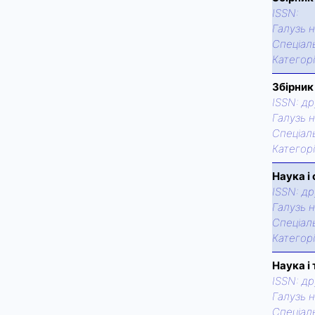
ISSN:
Галузь н
Спецiаль
Категор
Збірник
ISSN:
др
Галузь н
Спецiаль
Категор
Наука і
ISSN:
др
Галузь н
Спецiаль
Категор
Наука і
ISSN:
др
Галузь н
Спецiаль