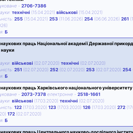
уковане
-
2706-7386
ауки:
технічні
(15.04.2021)
військові
(15.04.2021)
нiсть:
255
(15.04.2021)
253
(11.06.2026)
254
(06.06.2026)
261
(
026)
iя:
Б
 наукових праць Національної академії Державної прикордон
і науки
ауки:
військові
(02.07.2020)
технічні
(02.07.2020)
нiсть:
251
(02.07.2020)
252
(02.07.2020)
253
(02.07.2020)
254
iя:
Б
 наукових праць Харківського національного університету
уковане
-
2073-7378
електронне
-
2518-1661
ауки:
військові
(17.03.2020)
технічні
(02.07.2020)
нiсть:
122
(17.03.2020)
123
(17.03.2020)
126
(17.03.2020)
272
(17
020)
172
(02.07.2020)
iя:
Б
 наукових праць Центрального науково-дослідного інститу