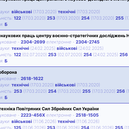
ауки:
військові
(17.03.2020)
технічні
(17.03.2020)
нiсть:
122
(17.03.2020)
253
(17.03.2020)
254
(17.03.2020)
255
(1
iя:
Б
 наукових праць центру воєнно-стратегічних досліджень Н
уковане
-
2304-2699
електронне
-
2304-2745
ауки:
технічні
(24.02.2025)
військові
(24.02.2025)
нiсть:
122
(02.07.2020)
253
(02.07.2020)
254
(24.02.2025)
256
iя:
Б
 оборона
уковане
-
2618-1622
ауки:
технічні
(17.03.2020)
військові
(17.03.2020)
нiсть:
253
(17.03.2020)
254
(17.03.2020)
255
(17.03.2020)
256
(
iя:
Б
 техніка Повітряних Сил Збройних Сил України
уковане
-
2223-456X
електронне
-
2518-1505
ауки:
військові
(11.06.2026)
технічні
(11.06.2026)
нiсть:
125
(11.06.2026)
253
(11.06.2026)
254
(11.06.2026)
255
(1