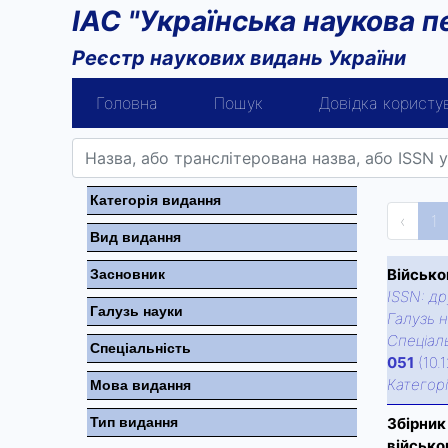
ІАС "Українська наукова п
Реєстр наукових видань України
Головна
Пошук
Довідка користу
Категорiя видання
‹
1
Вид видання
Військо
Засновник
ISSN:
др
Галузь науки
Галузь н
Спецiаль
Спецiальнiсть
051
(10.
Категор
Мова видання
Тип видання
Збірник
військо