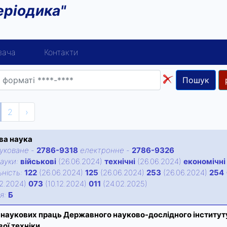
еріодика"
вача
Контакти
Пошук
2
›
ва наука
уковане
-
2786-9318
електронне
-
2786-9326
ауки:
військові
(26.06.2024)
технічні
(26.06.2024)
економічні
нiсть:
122
(26.06.2024)
125
(26.06.2024)
253
(26.06.2024)
254
12.2024)
073
(10.12.2024)
011
(24.02.2025)
iя:
Б
 наукових праць Державного науково-дослідного інституту
вої техніки