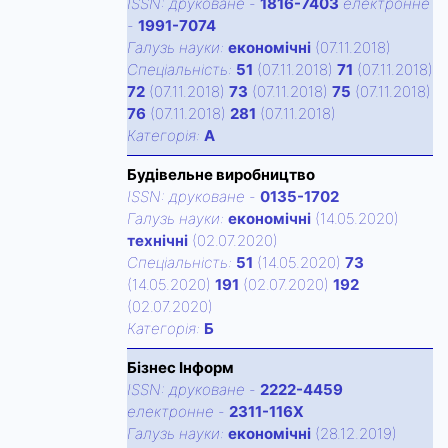
ISSN:
друковане
-
1816-7403
електронне
-
1991-7074
Галузь науки:
економічні
(07.11.2018)
Спецiальнiсть:
51
(07.11.2018)
71
(07.11.2018)
72
(07.11.2018)
73
(07.11.2018)
75
(07.11.2018)
76
(07.11.2018)
281
(07.11.2018)
Категорiя:
А
Будівельне виробництво
ISSN:
друковане
-
0135-1702
Галузь науки:
економічні
(14.05.2020)
технічні
(02.07.2020)
Спецiальнiсть:
51
(14.05.2020)
73
(14.05.2020)
191
(02.07.2020)
192
(02.07.2020)
Категорiя:
Б
Бізнес Інформ
ISSN:
друковане
-
2222-4459
електронне
-
2311-116X
Галузь науки:
економічні
(28.12.2019)