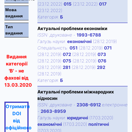
(23.12.2022)
015
(23.12.2022)
017
Мова
(23.12.2022)
видання
Категорiя:
Б
Тип
Актуальні проблеми економіки
видання
ISSN:
друковане
-
1993-6788
Галузь науки:
економічні
(28.12.2019)
Спецiальнiсть:
051
(28.12.2019)
071
(28.12.2019)
072
(28.12.2019)
073
Видання
(28.12.2019)
075
(28.12.2019)
076
категорії
(28.12.2019)
281
(28.12.2019)
292
'В' - не
(28.12.2019)
фахові від
Категорiя:
Б
13.03.2020
Актуальні проблеми міжнародних
відносин
ISSN:
друковане
-
2308-6912
електронне
Отримати
-
2663-8959
DOI
Галузь науки:
юридичні
(17.03.2020)
від
економічні
(17.03.2020)
політичні
офіційного
(17.03.2020)