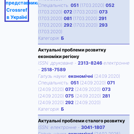
представника
Спецiальнiсть:
051
(17.03.2020)
052
Crossref
(17.03.2020)
072
(17.03.2020)
073
в Україні
(17.03.2020)
081
(17.03.2020)
291
(17.03.2020)
292
(17.03.2020)
293
(17.03.2020)
Категорiя:
Б
Актуальні проблеми розвитку
економіки регіону
ISSN:
друковане
-
2313-8246
електронне
-
2518-7589
Галузь науки:
економічні
(24.09.2020)
Спецiальнiсть:
051
(24.09.2020)
071
(24.09.2020)
072
(24.09.2020)
073
(24.09.2020)
075
(24.09.2020)
281
(24.09.2020)
292
(24.09.2020)
Категорiя:
Б
Актуальні проблеми сталого розвитку
ISSN:
електронне
-
3041-1807
Галузь науки:
економічні
(24.02.2025)