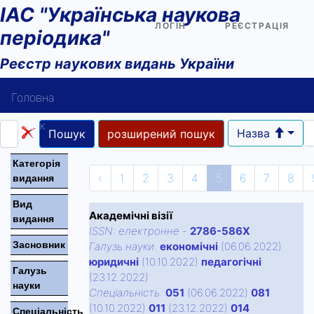
ІАС "Українська наукова
ЛОГІН
РЕЄСТРАЦІЯ
періодика"
Реєстр наукових видань України
Головна
Пошук
Назва
Пошук
розширений пошук
Довідка користувача
Категорiя
‹
1
2
3
4
5
6
7
8
видання
Контакти
Вид
Академічні візії
видання
ISSN:
електронне
-
2786-586X
Засновник
Галузь науки:
економічні
(06.06.2022)
юридичні
(10.10.2022)
педагогічні
Галузь
(23.12.2022)
науки
Спецiальнiсть:
051
(06.06.2022)
081
(10.10.2022)
011
(23.12.2022)
014
Спецiальнiсть