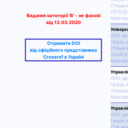
Спецiаль
(15.10.2
Видання категорії 'В' - не фахові
Категор
від 13.03.2020
Універс
ISSN:
др
Галузь н
Отримати DOI
Спецiаль
від офіційного представника
(24.09.2
Crossref в Україні
Категор
Управлі
ISSN:
др
Галузь н
Спецiаль
Категор
Управлі
ISSN:
др
Галузь н
Спецiаль