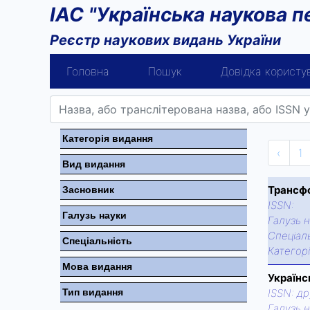
ІАС "Українська наукова п
Реєстр наукових видань України
Головна
Пошук
Довідка користу
Категорiя видання
‹
1
Вид видання
Трансф
Засновник
ISSN:
Галузь науки
Галузь н
Спецiаль
Спецiальнiсть
Категор
Мова видання
Українс
Тип видання
ISSN:
др
Галузь н