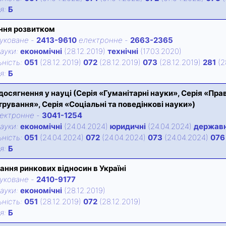
iя:
Б
ння розвитком
уковане
-
2413-9610
електронне
-
2663-2365
ауки:
економічні
(28.12.2019)
технічні
(17.03.2020)
нiсть:
051
(28.12.2019)
072
(28.12.2019)
073
(28.12.2019)
281
(2
iя:
Б
і досягнення у науці (Серія «Гуманітарні науки», Серія «Пра
трування», Серія «Соціальні та поведінкові науки»)
ектронне
-
3041-1254
ауки:
економічні
(24.04.2024)
юридичні
(24.04.2024)
державн
нiсть:
051
(24.04.2024)
072
(24.04.2024)
073
(24.04.2024)
076
iя:
Б
ння ринкових відносин в Україні
уковане
-
2410-9177
ауки:
економічні
(28.12.2019)
нiсть:
051
(28.12.2019)
072
(28.12.2019)
iя:
Б