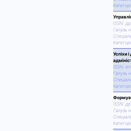
Категор
Управлі
ISSN:
др
Галузь н
Спецiаль
Категор
Успіхи 
адмініс
ISSN:
ел
Галузь н
Спецiаль
Категор
Формува
ISSN:
др
Галузь н
Спецiаль
Категор