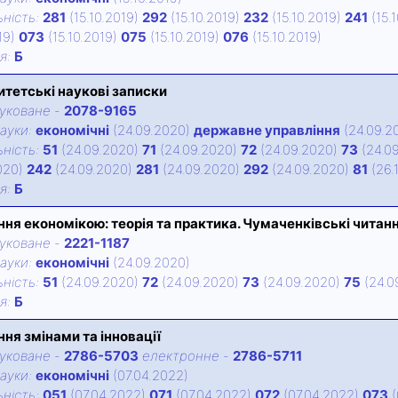
нiсть:
281
(15.10.2019)
292
(15.10.2019)
232
(15.10.2019)
241
(15.
019)
073
(15.10.2019)
075
(15.10.2019)
076
(15.10.2019)
iя:
Б
итетські наукові записки
уковане
-
2078-9165
ауки:
економічні
(24.09.2020)
державне управління
(24.09.2
нiсть:
51
(24.09.2020)
71
(24.09.2020)
72
(24.09.2020)
73
(24.0
020)
242
(24.09.2020)
281
(24.09.2020)
292
(24.09.2020)
81
(26.
iя:
Б
ння економікою: теорія та практика. Чумаченківські читан
уковане
-
2221-1187
ауки:
економічні
(24.09.2020)
нiсть:
51
(24.09.2020)
72
(24.09.2020)
73
(24.09.2020)
75
(24.0
iя:
Б
ння змінами та інновації
уковане
-
2786-5703
електронне
-
2786-5711
ауки:
економічні
(07.04.2022)
нiсть:
051
(07.04.2022)
071
(07.04.2022)
072
(07.04.2022)
073
(