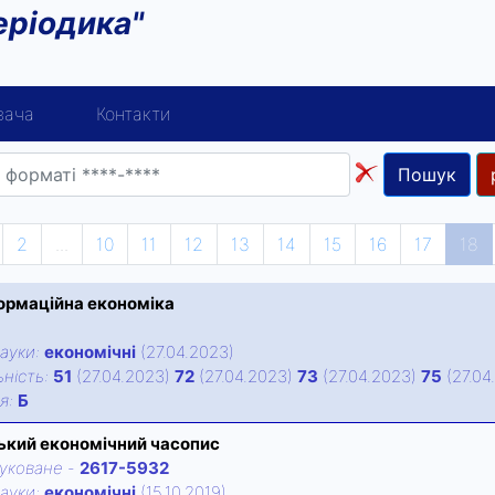
еріодика"
вача
Контакти
Пошук
2
...
10
11
12
13
14
15
16
17
18
ормаційна економіка
ауки:
економічні
(27.04.2023)
нiсть:
51
(27.04.2023)
72
(27.04.2023)
73
(27.04.2023)
75
(27.04
iя:
Б
ький економічний часопис
уковане
-
2617-5932
ауки:
економічні
(15.10.2019)