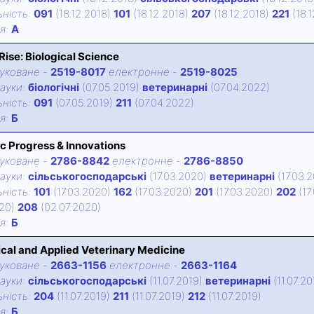
нiсть:
091
(18.12.2018)
101
(18.12.2018)
207
(18.12.2018)
221
(18.
iя:
А
ise: Biological Science
уковане
-
2519-8017
електронне
-
2519-8025
ауки:
біологічні
(07.05.2019)
ветеринарні
(07.04.2022)
нiсть:
091
(07.05.2019)
211
(07.04.2022)
iя:
Б
ic Progress & Innovations
уковане
-
2786-8842
електронне
-
2786-8850
ауки:
сільськогосподарські
(17.03.2020)
ветеринарні
(17.03.
нiсть:
101
(17.03.2020)
162
(17.03.2020)
201
(17.03.2020)
202
(17
020)
208
(02.07.2020)
iя:
Б
cal and Applied Veterinary Medicine
уковане
-
2663-1156
електронне
-
2663-1164
ауки:
сільськогосподарські
(11.07.2019)
ветеринарні
(11.07.20
нiсть:
204
(11.07.2019)
211
(11.07.2019)
212
(11.07.2019)
iя:
Б