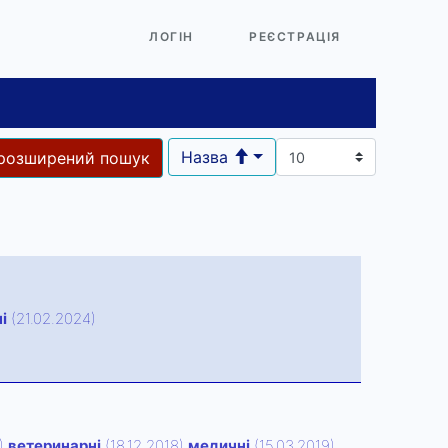
ЛОГІН
РЕЄСТРАЦІЯ
Назва
розширений пошук
і
(21.02.2024)
8)
ветеринарні
(18.12.2018)
медичні
(15.03.2019)