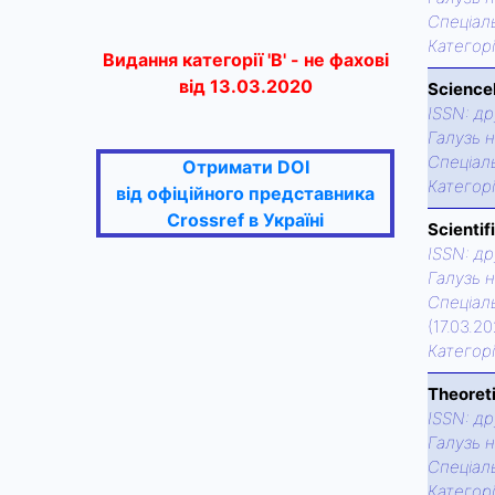
Спецiаль
Категор
Видання категорії 'В' - не фахові
від 13.03.2020
ScienceR
ISSN:
др
Галузь н
Спецiаль
Отримати DOI
Категор
від офіційного представника
Crossref в Україні
Scientif
ISSN:
др
Галузь н
Спецiаль
(17.03.2
Категор
Theoreti
ISSN:
др
Галузь н
Спецiаль
Категор