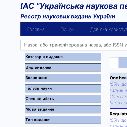
ІАС "Українська наукова п
Реєстр наукових видань України
Головна
Пошук
Довідка користу
Категорiя видання
‹
1
Вид видання
One heal
Засновник
ISSN:
др
Галузь науки
Галузь н
Спецiаль
Спецiальнiсть
Категор
Мова видання
Regulat
Тип видання
ISSN:
др
Галузь н