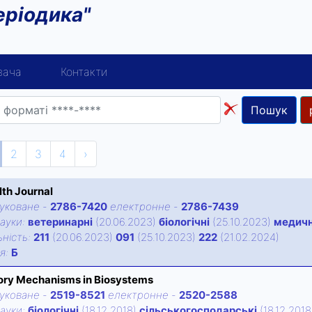
еріодика"
вача
Контакти
Пошук
2
3
4
›
th Journal
уковане
-
2786-7420
електронне
-
2786-7439
ауки:
ветеринарні
(20.06.2023)
біологічні
(25.10.2023)
медичн
нiсть:
211
(20.06.2023)
091
(25.10.2023)
222
(21.02.2024)
iя:
Б
ory Mechanisms in Biosystems
уковане
-
2519-8521
електронне
-
2520-2588
ауки:
біологічні
(18.12.2018)
сільськогосподарські
(18.12.201