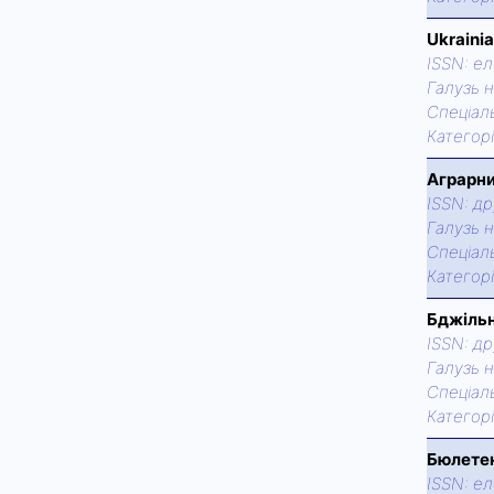
Ukrainia
ISSN:
ел
Галузь н
Спецiаль
Категор
Аграрни
ISSN:
др
Галузь н
Спецiаль
Категор
Бджільн
ISSN:
др
Галузь н
Спецiаль
Категор
Бюлетен
ISSN:
ел