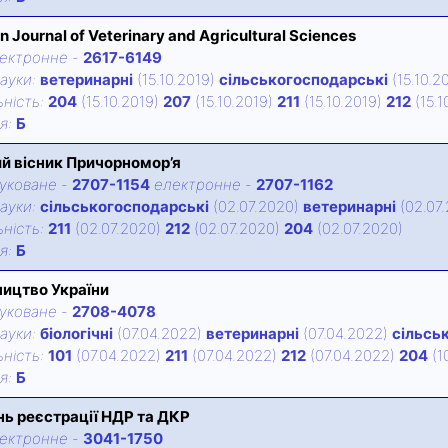
n Journal of Veterinary and Agricultural Sciences
ектронне
-
2617-6149
ауки:
ветеринарні
(15.10.2019)
сільськогосподарські
(15.10.2
нiсть:
204
(15.10.2019)
207
(15.10.2019)
211
(15.10.2019)
212
(15.1
iя:
Б
й вісник Причорномор’я
уковане
-
2707-1154
електронне
-
2707-1162
ауки:
сільськогосподарські
(02.07.2020)
ветеринарні
(02.07
нiсть:
211
(02.07.2020)
212
(02.07.2020)
204
(02.07.2020)
iя:
Б
ицтво України
уковане
-
2708-4078
ауки:
біологічні
(07.04.2022)
ветеринарні
(07.04.2022)
сільсь
нiсть:
101
(07.04.2022)
211
(07.04.2022)
212
(07.04.2022)
204
(1
iя:
Б
ь реєстрації НДР та ДКР
ектронне
-
3041-1750