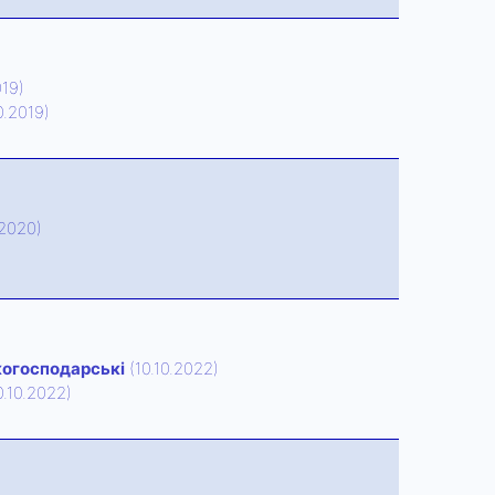
019)
0.2019)
.2020)
когосподарські
(10.10.2022)
0.10.2022)