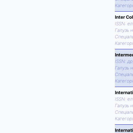
Категор
Inter Co
ISSN:
ел
Галузь н
Спецiаль
Категор
Intermed
ISSN:
др
Галузь н
Спецiаль
Категор
Internat
ISSN:
ел
Галузь н
Спецiаль
Категор
Internat