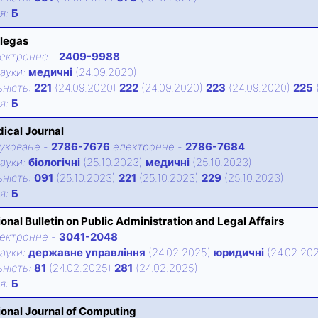
iя:
Б
llegas
ектронне
-
2409-9988
ауки:
медичні
(24.09.2020)
нiсть:
221
(24.09.2020)
222
(24.09.2020)
223
(24.09.2020)
225
iя:
Б
ical Journal
уковане
-
2786-7676
електронне
-
2786-7684
ауки:
біологічні
(25.10.2023)
медичні
(25.10.2023)
нiсть:
091
(25.10.2023)
221
(25.10.2023)
229
(25.10.2023)
iя:
Б
ional Bulletin on Public Administration and Legal Affairs
ектронне
-
3041-2048
ауки:
державне управління
(24.02.2025)
юридичні
(24.02.20
нiсть:
81
(24.02.2025)
281
(24.02.2025)
iя:
Б
ional Journal of Computing