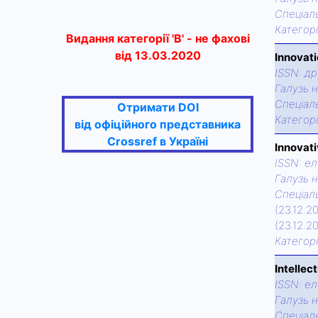
Спецiаль
Категор
Видання категорії 'В' - не фахові
від 13.03.2020
Innovati
ISSN:
др
Галузь н
Спецiаль
Отримати DOI
Категор
від офіційного представника
Crossref в Україні
Innovati
ISSN:
ел
Галузь н
Спецiаль
(23.12.2
(23.12.2
Категор
Intellec
ISSN:
ел
Галузь н
Спецiаль