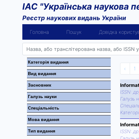
ІАС "Українська наукова п
Реєстр наукових видань України
Головна
Пошук
Довідка користу
Категорiя видання
‹
1
Вид видання
Informa
Засновник
ISSN:
др
Галузь науки
Галузь н
Спецiаль
Спецiальнiсть
Категор
Мова видання
Informa
Тип видання
ISSN:
др
Галузь н