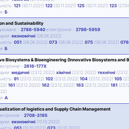
нiсть:
121
(30.11.2021)
122
(30.11.2021)
125
(30.11.2021)
123
(27.0
iя:
Б
on and Sustainability
уковане
-
2786-5940
електронне
-
2786-5959
ауки:
економічні
(06.06.2022)
нiсть:
051
(06.06.2022)
073
(06.06.2022)
075
(06.06.2022)
076
iя:
Б
ve Biosystems & Bioengineering (Innovative Biosystems and 
ектронне
-
2616-177X
ауки:
медичні
(23.12.2022)
хімічні
(23.12.2022)
технічні
(23.12
нiсть:
91
(23.12.2022)
102
(23.12.2022)
104
(23.12.2022)
105
(23
022)
161
(23.12.2022)
162
(23.12.2022)
163
(23.12.2022)
181
(23.1
022)
iя:
А
tualization of logistics and Supply Chain Management
ектронне
-
2708-3195
ауки:
економічні
(10.10.2022)
нiсть:
051
(10.10.2022)
073
(10.10.2022)