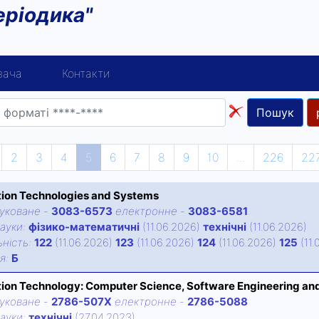
еріодика"
вача
Контакти
Пошук
2
3
4
5
6
7
8
9
10
...
226
22
tion Technologies and Systems
уковане
-
3083-6573
електронне
-
3083-6581
ауки:
фізико-математичні
(11.06.2026)
технічні
(11.06.2026)
нiсть:
122
(11.06.2026)
123
(11.06.2026)
124
(11.06.2026)
125
(11.
iя:
Б
tion Technology: Computer Science, Software Engineering an
уковане
-
2786-507X
електронне
-
2786-5088
ауки:
технічні
(27.04.2023)