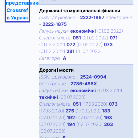
представника
Crossref
Державні та муніципальні фінанси
в Україні
ISSN:
друковане
-
2222-1867
електронне
-
2222-1875
Галузь науки:
економічні
(01.02.2022)
Спецiальнiсть:
051
(01.02.2022)
071
(01.02.2022)
072
(01.02.2022)
073
(01.02.2022)
281
(01.02.2022)
Категорiя:
А
Дороги і мости
ISSN:
друковане
-
2524-0994
електронне
-
2786-488X
Галузь науки:
економічні
(17.03.2020)
технічні
(02.07.2020)
Спецiальнiсть:
051
(17.03.2020)
073
(17.03.2020)
275
(17.03.2020)
183
(02.07.2020)
192
(02.07.2020)
193
(02.07.2020)
194
(02.07.2020)
263
(02.07.2020)
Категорiя:
Б