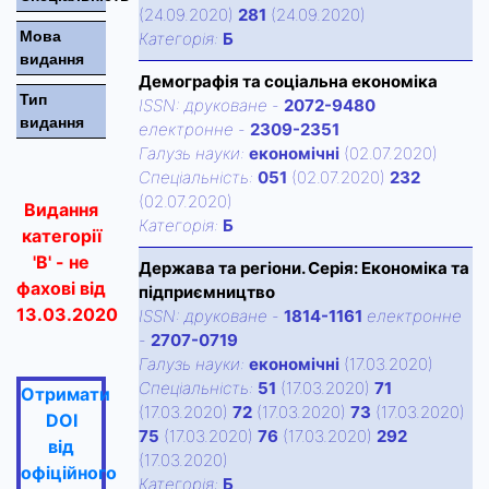
(24.09.2020)
281
(24.09.2020)
Мова
Категорiя:
Б
видання
Демографія та соціальна економіка
Тип
ISSN:
друковане
-
2072-9480
видання
електронне
-
2309-2351
Галузь науки:
економічні
(02.07.2020)
Спецiальнiсть:
051
(02.07.2020)
232
(02.07.2020)
Видання
Категорiя:
Б
категорії
'В' - не
Держава та регіони. Серія: Економіка та
фахові від
підприємництво
13.03.2020
ISSN:
друковане
-
1814-1161
електронне
-
2707-0719
Галузь науки:
економічні
(17.03.2020)
Спецiальнiсть:
51
(17.03.2020)
71
Отримати
(17.03.2020)
72
(17.03.2020)
73
(17.03.2020)
DOI
75
(17.03.2020)
76
(17.03.2020)
292
від
(17.03.2020)
офіційного
Категорiя:
Б