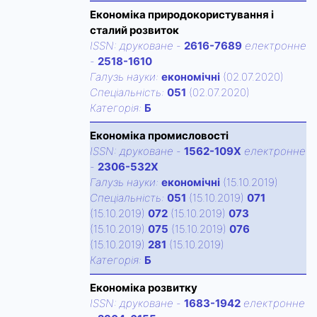
Економіка природокористування і
сталий розвиток
ISSN:
друковане
-
2616-7689
електронне
-
2518-1610
Галузь науки:
економічні
(02.07.2020)
Спецiальнiсть:
051
(02.07.2020)
Категорiя:
Б
Економіка промисловості
ISSN:
друковане
-
1562-109X
електронне
-
2306-532X
Галузь науки:
економічні
(15.10.2019)
Спецiальнiсть:
051
(15.10.2019)
071
(15.10.2019)
072
(15.10.2019)
073
(15.10.2019)
075
(15.10.2019)
076
(15.10.2019)
281
(15.10.2019)
Категорiя:
Б
Економіка розвитку
ISSN:
друковане
-
1683-1942
електронне