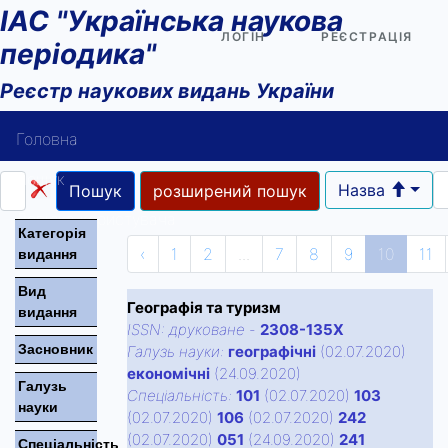
ІАС "Українська наукова
ЛОГІН
РЕЄСТРАЦІЯ
періодика"
Реєстр наукових видань України
Головна
Пошук
Назва
Пошук
розширений пошук
Довідка користувача
Категорiя
‹
1
2
...
7
8
9
10
11
видання
Контакти
Вид
Географія та туризм
видання
ISSN:
друковане
-
2308-135Х
Засновник
Галузь науки:
географічні
(02.07.2020)
економічні
(24.09.2020)
Галузь
Спецiальнiсть:
101
(02.07.2020)
103
науки
(02.07.2020)
106
(02.07.2020)
242
(02.07.2020)
051
(24.09.2020)
241
Спецiальнiсть