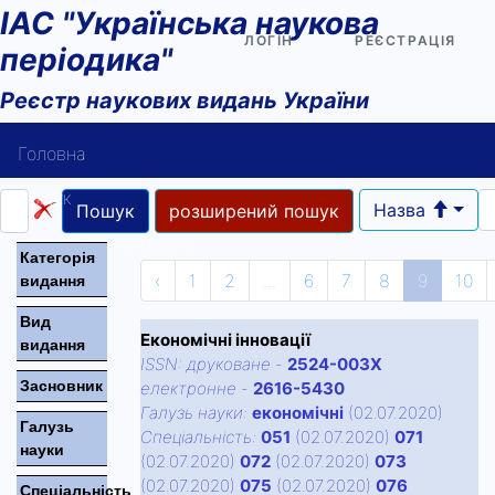
ІАС "Українська наукова
ЛОГІН
РЕЄСТРАЦІЯ
періодика"
Реєстр наукових видань України
Головна
Пошук
Назва
Пошук
розширений пошук
Довідка користувача
Категорiя
‹
1
2
...
6
7
8
9
10
видання
Контакти
Вид
Економічні інновації
видання
ISSN:
друковане
-
2524-003X
Засновник
електронне
-
2616-5430
Галузь науки:
економічні
(02.07.2020)
Галузь
Спецiальнiсть:
051
(02.07.2020)
071
науки
(02.07.2020)
072
(02.07.2020)
073
(02.07.2020)
075
(02.07.2020)
076
Спецiальнiсть