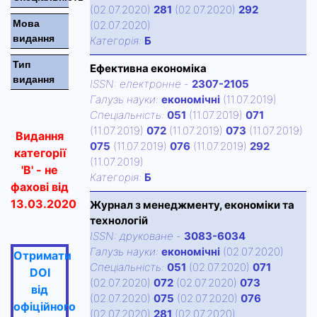
(02.07.2020)
281
(02.07.2020)
292
Мова
(02.07.2020)
видання
Категорiя:
Б
Тип
Ефективна економіка
видання
ISSN:
електронне
-
2307-2105
Галузь науки:
економічні
(11.07.2019)
Спецiальнiсть:
051
(11.07.2019)
071
(11.07.2019)
072
(11.07.2019)
073
(11.07.2019)
Видання
075
(11.07.2019)
076
(11.07.2019)
292
категорії
(11.07.2019)
'В' - не
Категорiя:
Б
фахові від
13.03.2020
Журнал з менеджменту, економіки та
технологій
ISSN:
друковане
-
3083-6034
Галузь науки:
економічні
(02.07.2020)
Отримати
Спецiальнiсть:
051
(02.07.2020)
071
DOI
(02.07.2020)
072
(02.07.2020)
073
від
(02.07.2020)
075
(02.07.2020)
076
офіційного
(02.07.2020)
281
(02.07.2020)