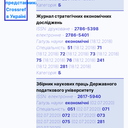
представника
Категорiя:
Б
Crossref
в Україні
Журнал стратегічних економічних
досліджень
ISSN:
друковане
-
2786-5398
електронне
-
2786-5401
Галузь науки:
економічні
(18.12.2018)
Спецiальнiсть:
51
(18.12.2018)
71
(18.12.2018)
72
(18.12.2018)
73
(18.12.2018)
75
(18.12.2018)
76
(18.12.2018)
241
(18.12.2018)
281
(18.12.2018)
Категорiя:
Б
Збірник наукових праць Державного
податкового університету
ISSN:
електронне
-
2617-5940
Галузь науки:
економічні
(02.07.2020)
Спецiальнiсть:
051
(02.07.2020)
071
(02.07.2020)
072
(02.07.2020)
073
(02.07.2020)
075
(02.07.2020)
281
(02.07.2020)