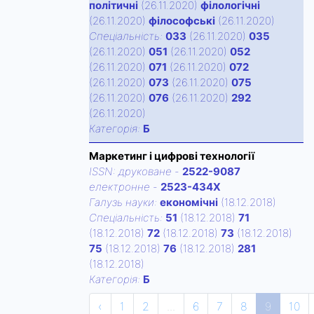
політичні
(26.11.2020)
філологічні
(26.11.2020)
філософські
(26.11.2020)
Спецiальнiсть:
033
(26.11.2020)
035
(26.11.2020)
051
(26.11.2020)
052
(26.11.2020)
071
(26.11.2020)
072
(26.11.2020)
073
(26.11.2020)
075
(26.11.2020)
076
(26.11.2020)
292
(26.11.2020)
Категорiя:
Б
Маркетинг і цифрові технології
ISSN:
друковане
-
2522-9087
електронне
-
2523-434X
Галузь науки:
економічні
(18.12.2018)
Спецiальнiсть:
51
(18.12.2018)
71
(18.12.2018)
72
(18.12.2018)
73
(18.12.2018)
75
(18.12.2018)
76
(18.12.2018)
281
(18.12.2018)
Категорiя:
Б
‹
1
2
...
6
7
8
9
10