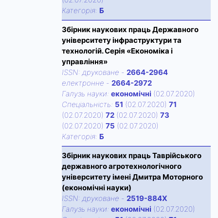
Категорiя:
Б
Збірник наукових праць Державного
університету інфраструктури та
технологій. Серія «Економіка і
управління»
ISSN:
друковане
-
2664-2964
електронне
-
2664-2972
Галузь науки:
економічні
(02.07.2020)
Спецiальнiсть:
51
(02.07.2020)
71
(02.07.2020)
72
(02.07.2020)
73
(02.07.2020)
75
(02.07.2020)
Категорiя:
Б
Збірник наукових праць Таврійського
державного агротехнологічного
університету імені Дмитра Моторного
(економічні науки)
ISSN:
друковане
-
2519-884X
Галузь науки:
економічні
(02.07.2020)