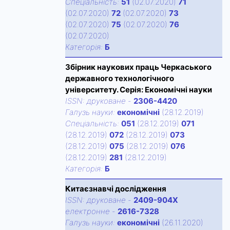
Спецiальнiсть:
51
(02.07.2020)
71
(02.07.2020)
72
(02.07.2020)
73
(02.07.2020)
75
(02.07.2020)
76
(02.07.2020)
Категорiя:
Б
Збірник наукових праць Черкаського
державного технологічного
університету. Серія: Економічні науки
ISSN:
друковане
-
2306-4420
Галузь науки:
економічні
(28.12.2019)
Спецiальнiсть:
051
(28.12.2019)
071
(28.12.2019)
072
(28.12.2019)
073
(28.12.2019)
075
(28.12.2019)
076
(28.12.2019)
281
(28.12.2019)
Категорiя:
Б
Китаєзнавчі дослідження
ISSN:
друковане
-
2409-904X
електронне
-
2616-7328
Галузь науки:
економічні
(26.11.2020)